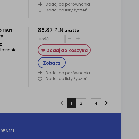
Dodaj do porównania
Dodaj do listy życzeń
88,87 PLN
o HAN
brutto
ły
z
tałcenia
Dodaj do koszyka
Zobacz
Dodaj do porównania
Dodaj do listy życzeń
1
2
4
...
956 131