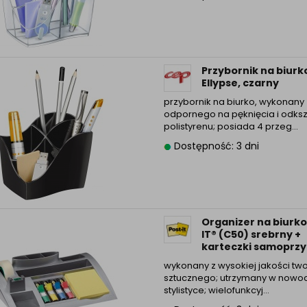
Przybornik na biurk
Ellypse, czarny
przybornik na biurko, wykonany 
odpornego na pęknięcia i odksz
polistyrenu; posiada 4 przeg...
Dostępność: 3 dni
Organizer na biurk
IT® (C50) srebrny +
karteczki samoprzyl
wykonany z wysokiej jakości tw
sztucznego; utrzymany w nowo
stylistyce; wielofunkcyj...