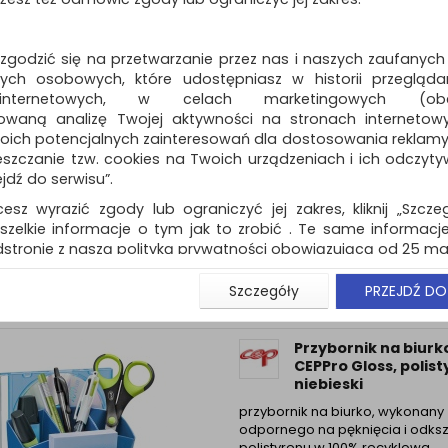
Dostępność: TEL.
 zgodzić się na przetwarzanie przez nas i naszych zaufanych
ch osobowych, które udostępniasz w historii przeglądan
 internetowych, w celach marketingowych (obe
owaną analizę Twojej aktywności na stronach internetow
Przybornik na biurk
oich potencjalnych zainteresowań dla dostosowania reklamy i
CEPPro Gloss, polist
zczanie tzw. cookies na Twoich urządzeniach i ich odczytywan
różowy
ejdź do serwisu”.
przybornik na biurko, wykonany 
cesz wyrazić zgody lub ograniczyć jej zakres, kliknij „Szcze
odpornego na pęknięcia i odksz
polistyrenu w 100% recyklowa...
szelkie informacje o tym jak to zrobić . Te same informacje
stronie z naszą polityką prywatności obowiązującą od 25 maj
Dostępność: TEL.
u użytkowników zalogowanych, aby umożliwić prawidłową 
Szczegóły
PRZEJDŹ DO
stwem i związane z tym prawidłowe działanie naszej stro
ści np. wysłanie potwierdzenia zamówienia na Państwa
ie Państwu prawidłowych informacji o promocjach c
Przybornik na biurk
ch, ważna jest Państwa wcześniejsza zgoda której udzieliliś
CEPPro Gloss, polist
onta.
niebieski
wa zgoda jest dobrowolna i można ją w dowolnym momenci
przybornik na biurko, wykonany 
odpornego na pęknięcia i odksz
prywatności (rozwiń)
polistyrenu w 100% recyklowa...