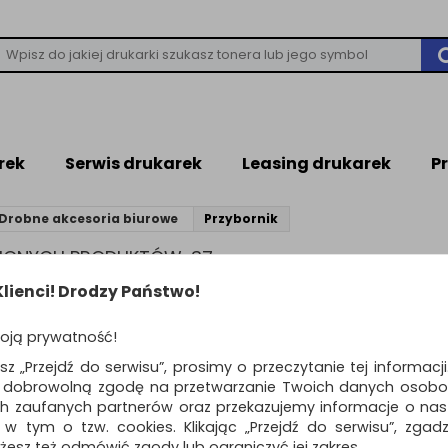
rek
Serwis drukarek
Leasing drukarek
P
Drobne akcesoria biurowe
Przybornik
ZIONYCH PRODUKTÓW: 37
lienci! Drodzy Państwo!
produktów
Pokaż
Standardowe
12
o
oją prywatność!
Przybornik na długo
esz „Przejdź do serwisu”, prosimy o przeczytanie tej informacj
HAN Loop I-Colour,
ą dobrowolną zgodę na przetwarzanie Twoich danych osobo
czerwony
ch zaufanych partnerów oraz przekazujemy informacje o nasz
nowoczesny przybornik na dług
 w tym o tzw. cookies. Klikając „Przejdź do serwisu”, zgad
modnych kolor...
żesz też odmówić zgody lub ograniczyć jej zakres.