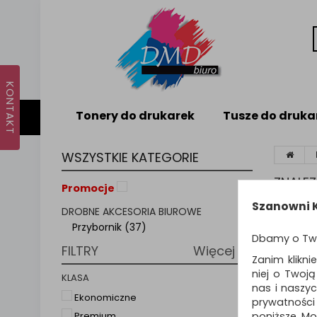
Tonery do drukarek
Tusze do druka
WSZYSTKIE KATEGORIE
ZNALE
Promocje
Szanowni K
DROBNE AKCESORIA BIUROWE
Sortuj p
Przybornik (37)
Dbamy o Tw
FILTRY
Więcej
Zanim klikni
niej o Twoj
KLASA
nas i naszy
Ekonomiczne
prywatności
poniższe. Mo
Premium