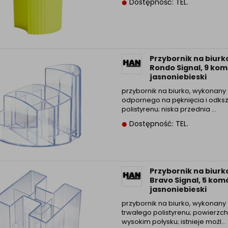
Dostępność: TEL.
Przybornik na biurk
Rondo Signal, 9 kom
jasnoniebieski
przybornik na biurko, wykonany 
odpornego na pęknięcia i odksz
polistyrenu; niska przednia ...
Dostępność: TEL.
Przybornik na biurk
Bravo Signal, 5 kom
jasnoniebieski
przybornik na biurko, wykonany 
trwałego polistyrenu; powierzch
wysokim połysku; istnieje możl...