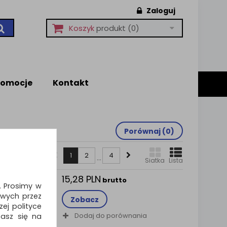
Zaloguj
Koszyk
produkt
(0)
romocje
Kontakt
Porównaj (
0
)
1
2
4
...
Siatka
Lista
15,28 PLN
pisy
brutto
i. Prosimy w
wych przez
Zobacz
ej polityce
opisy w
Dodaj do porównania
zasz się na