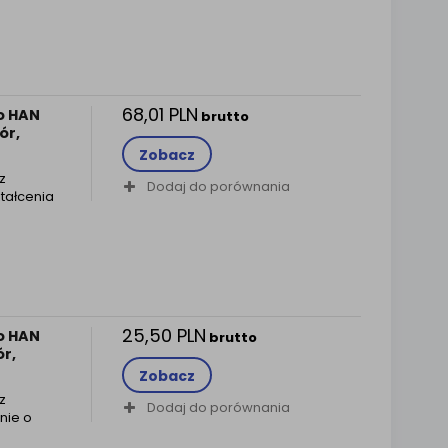
68,01 PLN
o HAN
brutto
ór,
Zobacz
z
Dodaj do porównania
tałcenia
25,50 PLN
o HAN
brutto
ór,
Zobacz
z
Dodaj do porównania
nie o