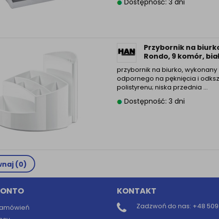
Dostępność: 3 dni
Przybornik na biurk
Rondo, 9 komór, bia
przybornik na biurko, wykonany 
odpornego na pęknięcia i odksz
polistyrenu; niska przednia ...
Dostępność: 3 dni
naj (
0
)
KONTO
KONTAKT
Zadzwoń do nas:
+48 509 
 zamówień