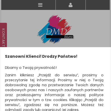
Szanowni Klienci! Drodzy Państwo!
Koszyk
produkt
(0)
Dbamy o Twoją prywatność!
Zanim klikniesz „Przejdź do serwisu”, prosimy o
KATEGORIE
przeczytanie tej informacji. Prosimy w niej o Twoją
dobrowolną zgodę na przetwarzanie Twoich danych
osobowych przez nas i naszych zaufanych partnerów
WSZYSTKIE KATEGORIE
oraz przekazujemy informacje o naszej polityce
prywatności w tym o tzw. cookies. Klikając „Przejdź do
FILTRY
Więcej
serwisu”, zgadzasz się na poniższe. Możesz też
odmówić zgody lub ograniczyć jej zakres.