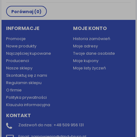
Porównaj (
0
)
INFORMACJE
MOJE KONTO
Promocje
Historia zamówień
Nowe produkty
Moje adresy
Najczęściej kupowane
Twoje dane osobiste
Producenci
Moje kupony
Nasze sklepy
Moje listy życzeń
Skontaktuj się z nami
Regulamin sklepu
O firmie
Polityka prywatności
Klauzula informacyjna
KONTAKT
Zadzwoń do nas:
+48 509 956 131
Email:
zamowienia@dmd-biuro.pl