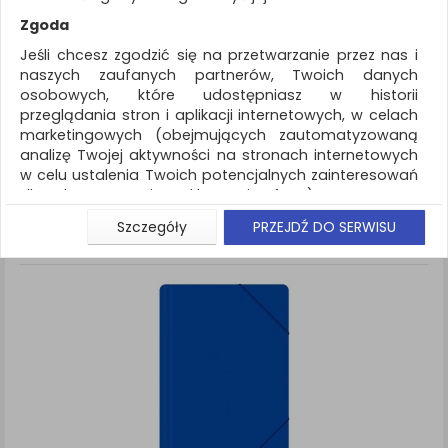
REKLAMA
Zgoda
AKTUALNOŚCI
Jeśli chcesz zgodzić się na przetwarzanie przez nas i
naszych zaufanych partnerów, Twoich danych
osobowych, które udostępniasz w historii
Archiwizacja dokumentów
Teczka z gumką
przeglądania stron i aplikacji internetowych, w celach
marketingowych (obejmujących zautomatyzowaną
ZNALEZIONYCH PRODUKTÓW: 7
Porównaj (
0
)
analizę Twojej aktywności na stronach internetowych
w celu ustalenia Twoich potencjalnych zainteresowań
Standardowe
Sortuj po
dla dostosowania reklamy i oferty), w tym na
Siatka
Lista
umieszczanie tzw. cookies na Twoich urządzeniach i
Szczegóły
PRZEJDŹ DO SERWISU
ich odczytywanie, kliknij przycisk „Przejdź do serwisu”.
Jeśli nie chcesz wyrazić zgody lub ograniczyć jej
zakres, kliknij „Szczegóły”, gdzie znajdziesz wszelkie
informacje o tym jak to zrobić . Te same informacje
znajdziesz także na podstronie z naszą polityką
prywatności obowiązującą od 25 maja 2018.
W przypadku użytkowników zalogowanych, aby
umożliwić prawidłową realizację Umowy z Państwem i
związane z tym prawidłowe działanie naszej strony
www, a w szczególności np. wysłanie potwierdzenia