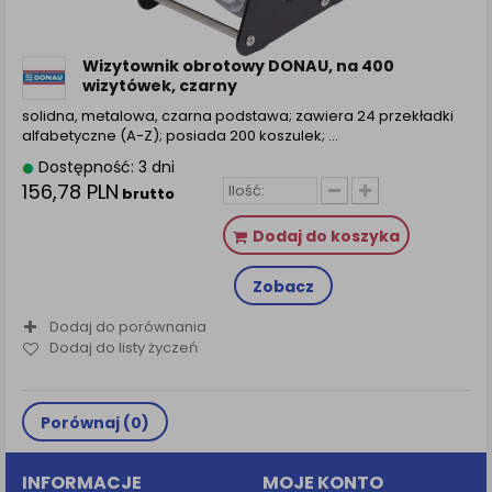
zamówienia na Państwa email lub wyświetlenie
Państwu prawidłowych informacji o promocjach czy
cenach indywidualnych, ważna jest Państwa
Wizytownik obrotowy DONAU, na 400
wcześniejsza zgoda której udzieliliście podczas
wizytówek, czarny
zakładania konta.
solidna, metalowa, czarna podstawa; zawiera 24 przekładki
Każda Państwa zgoda jest dobrowolna i można ją w
alfabetyczne (A-Z); posiada 200 koszulek; ...
dowolnym momencie wycofać.
Dostępność: 3 dni
Polityka prywatności (rozwiń)
156,78 PLN
brutto
Klauzula Informacyjna (rozwiń)
Dodaj do koszyka
Lista Zaufanych Partnerów (rozwiń)
Zobacz
Dodaj do porównania
Dodaj do listy życzeń
Porównaj (
0
)
INFORMACJE
MOJE KONTO