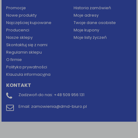
Promocje
Historia zamówień
Nowe produkty
Moje adresy
Najczęściej kupowane
Twoje dane osobiste
Producenci
Moje kupony
Nasze sklepy
Moje listy życzeń
Skontaktuj się z nami
Regulamin sklepu
O firmie
Polityka prywatności
Klauzula informacyjna
KONTAKT
Zadzwoń do nas:
+48 509 956 131
Email:
zamowienia@dmd-biuro.pl