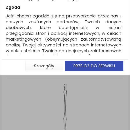
REKLAMA
Zgoda
AKTUALNOŚCI
Jeśli chcesz zgodzić się na przetwarzanie przez nas i
naszych zaufanych partnerów, Twoich danych
osobowych, które udostępniasz w historii
Papier i etykiety
Wkłady do segregatora
przeglądania stron i aplikacji internetowych, w celach
marketingowych (obejmujących zautomatyzowaną
ZNALEZIONYCH PRODUKTÓW: 1
Porównaj (
0
)
analizę Twojej aktywności na stronach internetowych
w celu ustalenia Twoich potencjalnych zainteresowań
Standardowe
Sortuj po
dla dostosowania reklamy i oferty), w tym na
Siatka
Lista
umieszczanie tzw. cookies na Twoich urządzeniach i
Szczegóły
PRZEJDŹ DO SERWISU
ich odczytywanie, kliknij przycisk „Przejdź do serwisu”.
Jeśli nie chcesz wyrazić zgody lub ograniczyć jej
zakres, kliknij „Szczegóły”, gdzie znajdziesz wszelkie
informacje o tym jak to zrobić . Te same informacje
znajdziesz także na podstronie z naszą polityką
prywatności obowiązującą od 25 maja 2018.
W przypadku użytkowników zalogowanych, aby
umożliwić prawidłową realizację Umowy z Państwem i
związane z tym prawidłowe działanie naszej strony
www, a w szczególności np. wysłanie potwierdzenia