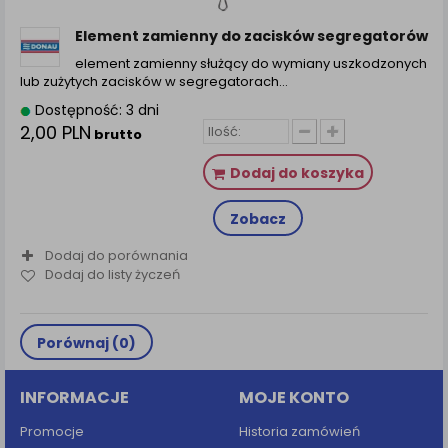
zamówienia na Państwa email lub wyświetlenie
Państwu prawidłowych informacji o promocjach czy
Element zamienny do zacisków segregatorów
cenach indywidualnych, ważna jest Państwa
element zamienny służący do wymiany uszkodzonych
wcześniejsza zgoda której udzieliliście podczas
lub zużytych zacisków w segregatorach…
zakładania konta.
Dostępność: 3 dni
Każda Państwa zgoda jest dobrowolna i można ją w
2,00 PLN
brutto
dowolnym momencie wycofać.
Polityka prywatności (rozwiń)
Dodaj do koszyka
Klauzula Informacyjna (rozwiń)
Zobacz
Lista Zaufanych Partnerów (rozwiń)
Dodaj do porównania
Dodaj do listy życzeń
Porównaj (
0
)
INFORMACJE
MOJE KONTO
Promocje
Historia zamówień