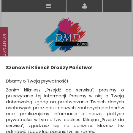
Szanowni Klienci! Drodzy Państwo!
Koszyk
produkt
(0)
Dbamy o Twoją prywatność!
Zanim klikniesz „Przejdź do serwisu”, prosimy o
KATEGORIE
przeczytanie tej informacji. Prosimy w niej o Twoją
dobrowolną zgodę na przetwarzanie Twoich danych
osobowych przez nas i naszych zaufanych partnerów
WSZYSTKIE KATEGORIE
oraz przekazujemy informacje o naszej polityce
prywatności w tym o tzw. cookies. Klikając „Przejdź do
FILTRY
Więcej
serwisu”, zgadzasz się na poniższe. Możesz też
odmówić zgody lub ograniczyć jej zakres.