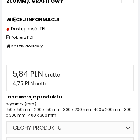
200 MM), GRAFITOWY
...
WIĘCEJ INFORMACJI
Dostępność: TEL.
Pobierz PDF
Koszty dostawy
5,84 PLN
brutto
4,75 PLN
netto
Inne wersje produktu
wymiary (mm)
150 x 150 mm
200 x 150 mm
300 x 200 mm
400 x 200 mm
300
x 300 mm
400 x 300 mm
CECHY PRODUKTU