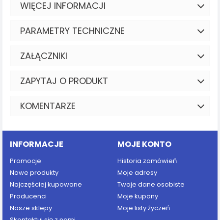
WIĘCEJ INFORMACJI
PARAMETRY TECHNICZNE
ZAŁĄCZNIKI
ZAPYTAJ O PRODUKT
KOMENTARZE
INFORMACJE
MOJE KONTO
Promocje
Historia zamówień
Nowe produkty
Moje adresy
Najczęściej kupowane
Twoje dane osobiste
Producenci
Moje kupony
Nasze sklepy
Moje listy życzeń
Skontaktuj się z nami