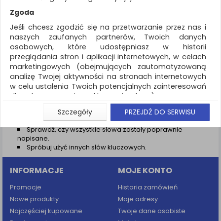
REKLAMA
Zgoda
AKTUALNOŚCI
Jeśli chcesz zgodzić się na przetwarzanie przez nas i
naszych zaufanych partnerów, Twoich danych
osobowych, które udostępniasz w historii
Wyniki wyszukiwania
przeglądania stron i aplikacji internetowych, w celach
marketingowych (obejmujących zautomatyzowaną
NIE ZNALEZIONO PRODUKTÓW
analizę Twojej aktywności na stronach internetowych
Nie odnaleziono produktów wg przyjętych kryteriów
w celu ustalenia Twoich potencjalnych zainteresowań
dla dostosowania reklamy i oferty), w tym na
PODPOWIEDZI
umieszczanie tzw. cookies na Twoich urządzeniach i
Szczegóły
PRZEJDŹ DO SERWISU
Zmień kryteria wyszukiwania zaznaczając inne filtry i
ich odczytywanie, kliknij przycisk „Przejdź do serwisu”.
wyszukaj ponownie
Sprawdź, czy wszystkie słowa zostały poprawnie
Jeśli nie chcesz wyrazić zgody lub ograniczyć jej
napisane.
zakres, kliknij „Szczegóły”, gdzie znajdziesz wszelkie
Spróbuj użyć innych słów kluczowych.
informacje o tym jak to zrobić . Te same informacje
znajdziesz także na podstronie z naszą polityką
INFORMACJE
MOJE KONTO
prywatności obowiązującą od 25 maja 2018.
W przypadku użytkowników zalogowanych, aby
Promocje
Historia zamówień
umożliwić prawidłową realizację Umowy z Państwem i
Nowe produkty
Moje adresy
związane z tym prawidłowe działanie naszej strony
Najczęściej kupowane
Twoje dane osobiste
www, a w szczególności np. wysłanie potwierdzenia