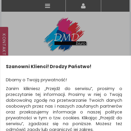
Szanowni Klienci! Drodzy Państwo!
Koszyk
produkt
(0)
Dbamy o Twoją prywatność!
Zanim klikniesz „Przejdź do serwisu”, prosimy o
KATEGORIE
przeczytanie tej informacji. Prosimy w niej o Twoją
dobrowolną zgodę na przetwarzanie Twoich danych
osobowych przez nas i naszych zaufanych partnerów
WSZYSTKIE KATEGORIE
oraz przekazujemy informacje o naszej polityce
prywatności w tym o tzw. cookies. Klikając „Przejdź do
FILTRY
Więcej
serwisu”, zgadzasz się na poniższe. Możesz też
odmówić zgody lub ograniczyć jej zakres.