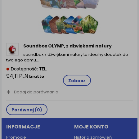
zamówienia na Państwa email lub wyświetlenie
Państwu prawidłowych informacji o promocjach czy
cenach indywidualnych, ważna jest Państwa
wcześniejsza zgoda której udzieliliście podczas
zakładania konta.
Każda Państwa zgoda jest dobrowolna i można ją w
dowolnym momencie wycofać.
Soundbox OLYMP, z dźwiękami natury
Polityka prywatności (rozwiń)
soundbox z dźwiękami natury to idealny dodatek do
Klauzula Informacyjna (rozwiń)
twojego domu…
Lista Zaufanych Partnerów (rozwiń)
Dostępność: TEL.
94,11 PLN
brutto
Zobacz
Dodaj do porównania
Porównaj (
0
)
INFORMACJE
MOJE KONTO
Promocje
Historia zamówień