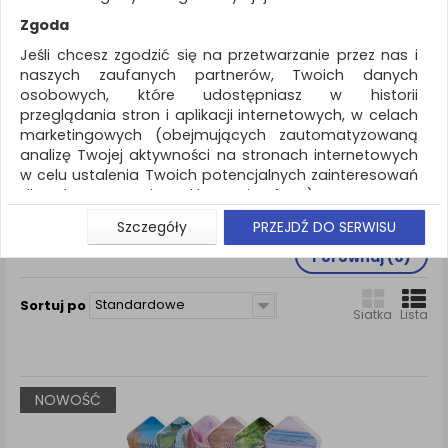
REKLAMA
Zgoda
AKTUALNOŚCI
Jeśli chcesz zgodzić się na przetwarzanie przez nas i
naszych zaufanych partnerów, Twoich danych
osobowych, które udostępniasz w historii
Wyposażenie biura
Inne
przeglądania stron i aplikacji internetowych, w celach
marketingowych (obejmujących zautomatyzowaną
ZNALEZIONYCH PRODUKTÓW: 1
analizę Twojej aktywności na stronach internetowych
w celu ustalenia Twoich potencjalnych zainteresowań
INNE
dla dostosowania reklamy i oferty), w tym na
umieszczanie tzw. cookies na Twoich urządzeniach i
Szczegóły
PRZEJDŹ DO SERWISU
ich odczytywanie, kliknij przycisk „Przejdź do serwisu”.
Inne
Porównaj (
0
)
Jeśli nie chcesz wyrazić zgody lub ograniczyć jej
zakres, kliknij „Szczegóły”, gdzie znajdziesz wszelkie
informacje o tym jak to zrobić . Te same informacje
Standardowe
Sortuj po
Siatka
Lista
znajdziesz także na podstronie z naszą polityką
prywatności obowiązującą od 25 maja 2018.
W przypadku użytkowników zalogowanych, aby
umożliwić prawidłową realizację Umowy z Państwem i
NOWOŚĆ
związane z tym prawidłowe działanie naszej strony
www, a w szczególności np. wysłanie potwierdzenia