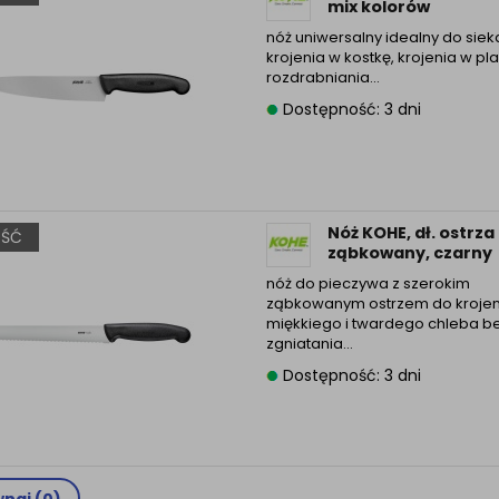
mix kolorów
nóż uniwersalny idealny do siek
krojenia w kostkę, krojenia w plas
rozdrabniania…
Dostępność: 3 dni
Nóż KOHE, dł. ostrz
ŚĆ
ząbkowany, czarny
nóż do pieczywa z szerokim
ząbkowanym ostrzem do krojen
miękkiego i twardego chleba b
zgniatania…
Dostępność: 3 dni
naj (
0
)