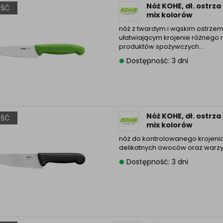
Nóż KOHE, dł. ostrz
ŚĆ
Informacyjna (rozwiń)
mix kolorów
ufanych Partnerów (rozwiń)
nóż z twardym i wąskim ostrze
ułatwiającym krojenie różnego 
produktów spożywczych…
Dostępność: 3 dni
Nóż KOHE, dł. ostrz
ŚĆ
mix kolorów
nóż do kontrolowanego krojeni
delikatnych owoców oraz warz
Dostępność: 3 dni