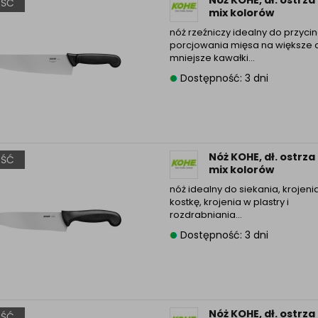
ŚĆ
mix kolorów
nóż rzeźniczy idealny do przycin
porcjowania mięsa na większe 
mniejsze kawałki…
Dostępność: 3 dni
Nóż KOHE, dł. ostrz
ŚĆ
mix kolorów
nóż idealny do siekania, krojeni
kostkę, krojenia w plastry i
rozdrabniania…
Dostępność: 3 dni
Nóż KOHE, dł. ostrz
ŚĆ