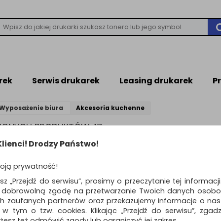
rek
Serwis drukarek
Leasing drukarek
P
Wyposażenie biura
Akcesoria kuchenne
ZIONYCH PRODUKTÓW: 17
lienci! Drodzy Państwo!
ESORIA KUCHENNE
oją prywatność!
ia kuchenne
esz „Przejdź do serwisu”, prosimy o przeczytanie tej informacj
ą dobrowolną zgodę na przetwarzanie Twoich danych osobo
ch zaufanych partnerów oraz przekazujemy informacje o nasz
produktów
Pokaż
Standardowe
12
o
 w tym o tzw. cookies. Klikając „Przejdź do serwisu”, zgad
żesz też odmówić zgody lub ograniczyć jej zakres.