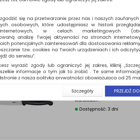
Nóż KOHE, dł. ostrz
ŚĆ
mix kolorów
 zgodzić się na przetwarzanie przez nas i naszych zaufanych
nóż do precyzyjnych prac, takich
ch osobowych, które udostępniasz w historii przeglądan
obieranie, przycinanie i krojen
 internetowych, w celach marketingowych (obe
oraz warzyw…
owaną analizę Twojej aktywności na stronach internetow
Dostępność: 3 dni
oich potencjalnych zainteresowań dla dostosowania reklamy i
zczanie tzw. cookies na Twoich urządzeniach i ich odczytywan
ejdź do serwisu”.
cesz wyrazić zgody lub ograniczyć jej zakres, kliknij „Szcze
szelkie informacje o tym jak to zrobić . Te same informacje
Nóż KOHE, dł. ostrz
ŚĆ
stronie z naszą polityką prywatności obowiązującą od 25 maj
ząbkowany, czarny
u użytkowników zalogowanych, aby umożliwić prawidłową 
nóż z szerokim ząbkowanym os
Szczegóły
PRZEJDŹ DO
stwem i związane z tym prawidłowe działanie naszej stro
krojenia owoców i warzyw o wie
ści np. wysłanie potwierdzenia zamówienia na Państwa
warstwach…
ie Państwu prawidłowych informacji o promocjach c
Dostępność: 3 dni
ch, ważna jest Państwa wcześniejsza zgoda której udzieliliś
onta.
wa zgoda jest dobrowolna i można ją w dowolnym momenci
prywatności (rozwiń)