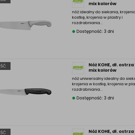
mix kolorów
nóż idealny do siekania, krojeni
kostkę, krojenia w plastry i
rozdrabniania…
Dostępność: 3 dni
Nóż KOHE, dł. ostrz
ŚĆ
mix kolorów
nóż uniwersalny idealny do siek
krojenia w kostkę, krojenia w plas
rozdrabniania…
Dostępność: 3 dni
Nóż KOHE, dł. ostrz
ŚĆ