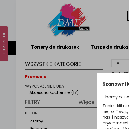
Tonery do drukarek
Tusze do druka
WSZYSTKIE KATEGORIE
ZNALE
Promocje
Szanowni K
WYPOSAŻENIE BIURA
AKC
Akcesoria kuchenne (17)
Dbamy o Tw
FILTRY
Więcej
Akcesor
Zanim klikni
niej o Twoj
KOLOR
nas i naszy
Sortuj p
czarny
prywatności
poniższe. Mo
limonkowy