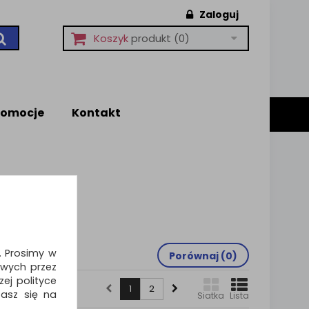
Zaloguj
Koszyk
produkt
(0)
romocje
Kontakt
i. Prosimy w
Porównaj (
0
)
wych przez
ej polityce
1
2
zasz się na
Siatka
Lista