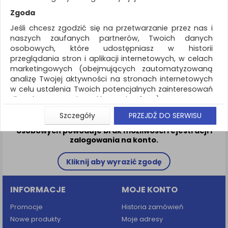
01. Podsumowanie
Zgoda
Jeśli chcesz zgodzić się na przetwarzanie przez nas i
02. Logowanie
naszych zaufanych partnerów, Twoich danych
osobowych, które udostępniasz w historii
03. Adres
przeglądania stron i aplikacji internetowych, w celach
marketingowych (obejmujących zautomatyzowaną
04. Przesyłka
analizę Twojej aktywności na stronach internetowych
w celu ustalenia Twoich potencjalnych zainteresowań
05. Płatność
dla dostosowania reklamy i oferty), w tym na
umieszczanie tzw. cookies na Twoich urządzeniach i
Szczegóły
PRZEJDŹ DO SERWISU
ich odczytywanie, kliknij przycisk „Przejdź do serwisu”.
Brak zgody na przetwarzanie Państwa danych
osobowych powoduje brak możliwości rejestracji i
Jeśli nie chcesz wyrazić zgody lub ograniczyć jej
zalogowania na konto.
zakres, kliknij „Szczegóły”, gdzie znajdziesz wszelkie
informacje o tym jak to zrobić . Te same informacje
znajdziesz także na podstronie z naszą polityką
prywatności obowiązującą od 25 maja 2018.
INFORMACJE
MOJE KONTO
W przypadku użytkowników zalogowanych, aby
umożliwić prawidłową realizację Umowy z Państwem i
Promocje
Historia zamówień
związane z tym prawidłowe działanie naszej strony
Nowe produkty
Moje adresy
www, a w szczególności np. wysłanie potwierdzenia