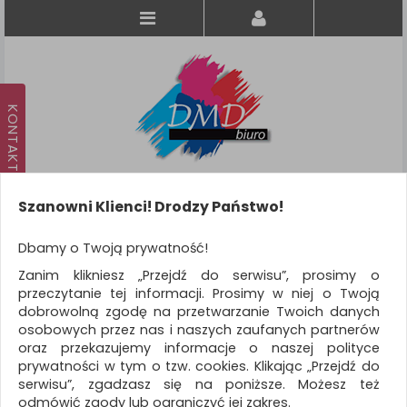
Szanowni Klienci! Drodzy Państwo!
Koszyk
produkt
(0)
Dbamy o Twoją prywatność!
Zanim klikniesz „Przejdź do serwisu”, prosimy o
KATEGORIE
przeczytanie tej informacji. Prosimy w niej o Twoją
dobrowolną zgodę na przetwarzanie Twoich danych
osobowych przez nas i naszych zaufanych partnerów
WSZYSTKIE KATEGORIE
oraz przekazujemy informacje o naszej polityce
prywatności w tym o tzw. cookies. Klikając „Przejdź do
FILTRY
Więcej
serwisu”, zgadzasz się na poniższe. Możesz też
odmówić zgody lub ograniczyć jej zakres.