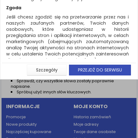
REKLAMA
Zgoda
AKTUALNOŚCI
Jeśli chcesz zgodzić się na przetwarzanie przez nas i
naszych zaufanych partnerów, Twoich danych
osobowych, które udostępniasz w historii
Wyniki wyszukiwania
przeglądania stron i aplikacji internetowych, w celach
marketingowych (obejmujących zautomatyzowaną
NIE ZNALEZIONO PRODUKTÓW
analizę Twojej aktywności na stronach internetowych
Nie odnaleziono produktów wg przyjętych kryteriów
w celu ustalenia Twoich potencjalnych zainteresowań
dla dostosowania reklamy i oferty), w tym na
PODPOWIEDZI
umieszczanie tzw. cookies na Twoich urządzeniach i
Szczegóły
PRZEJDŹ DO SERWISU
Zmień kryteria wyszukiwania zaznaczając inne filtry i
ich odczytywanie, kliknij przycisk „Przejdź do serwisu”.
wyszukaj ponownie
Sprawdź, czy wszystkie słowa zostały poprawnie
Jeśli nie chcesz wyrazić zgody lub ograniczyć jej
napisane.
zakres, kliknij „Szczegóły”, gdzie znajdziesz wszelkie
Spróbuj użyć innych słów kluczowych.
informacje o tym jak to zrobić . Te same informacje
znajdziesz także na podstronie z naszą polityką
INFORMACJE
MOJE KONTO
prywatności obowiązującą od 25 maja 2018.
W przypadku użytkowników zalogowanych, aby
Promocje
Historia zamówień
umożliwić prawidłową realizację Umowy z Państwem i
Nowe produkty
Moje adresy
związane z tym prawidłowe działanie naszej strony
Najczęściej kupowane
Twoje dane osobiste
www, a w szczególności np. wysłanie potwierdzenia