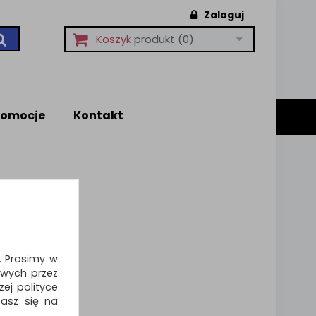
Zaloguj
Koszyk
produkt
(0)
romocje
Kontakt
i. Prosimy w
wych przez
ej polityce
zasz się na