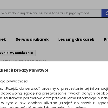
rek
Serwis drukarek
Leasing drukarek
P
Wyniki wyszukiwania
NALEZIONO PRODUKTÓW
leziono produktów wg przyjętych kryteriów
lienci! Drodzy Państwo!
WIEDZI
oją prywatność!
ń kryteria wyszukiwania zaznaczając inne filtry i wyszukaj ponownie
awdź, czy wszystkie słowa zostały poprawnie napisane.
esz „Przejdź do serwisu”, prosimy o przeczytanie tej informacj
buj użyć innych słów kluczowych.
ą dobrowolną zgodę na przetwarzanie Twoich danych osobo
ch zaufanych partnerów oraz przekazujemy informacje o nasz
 w tym o tzw. cookies. Klikając „Przejdź do serwisu”, zgad
żesz też odmówić zgody lub ograniczyć jej zakres.