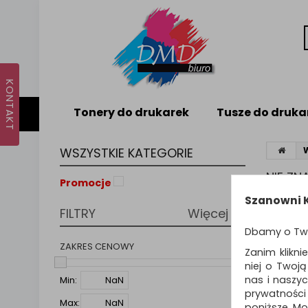
Tonery do drukarek
Tusze do druka
WSZYSTKIE KATEGORIE
NIE Z
Promocje
Nie odna
Szanowni K
FILTRY
Więcej
PODPO
Dbamy o Tw
Zmie
Spr
ZAKRES CENOWY
Zanim klikni
Spró
niej o Twoj
nas i naszy
Min:
prywatności
Max:
poniższe. Mo