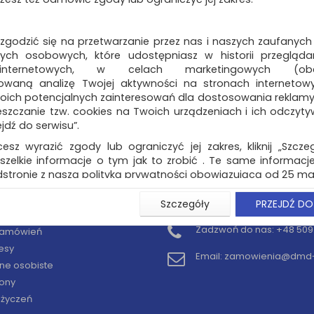
 zgodzić się na przetwarzanie przez nas i naszych zaufanych
ch osobowych, które udostępniasz w historii przeglądan
 internetowych, w celach marketingowych (obe
owaną analizę Twojej aktywności na stronach internetow
oich potencjalnych zainteresowań dla dostosowania reklamy i
zczanie tzw. cookies na Twoich urządzeniach i ich odczytywan
ejdź do serwisu”.
cesz wyrazić zgody lub ograniczyć jej zakres, kliknij „Szcze
szelkie informacje o tym jak to zrobić . Te same informacje
stronie z naszą polityką prywatności obowiązującą od 25 maj
u użytkowników zalogowanych, aby umożliwić prawidłową 
Szczegóły
PRZEJDŹ DO
KONTO
KONTAKT
stwem i związane z tym prawidłowe działanie naszej stro
ści np. wysłanie potwierdzenia zamówienia na Państwa
Zadzwoń do nas:
+48 509 
 zamówień
ie Państwu prawidłowych informacji o promocjach c
esy
ch, ważna jest Państwa wcześniejsza zgoda której udzieliliś
Email:
zamowienia@dmd-b
onta.
ne osobiste
ony
wa zgoda jest dobrowolna i można ją w dowolnym momenci
y życzeń
prywatności (rozwiń)