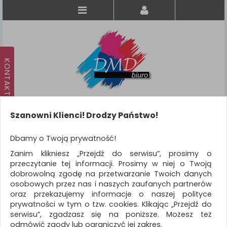
Szanowni Klienci! Drodzy Państwo!
Koszyk
produkt
(0)
Dbamy o Twoją prywatność!
Zanim klikniesz „Przejdź do serwisu”, prosimy o
KATEGORIE
przeczytanie tej informacji. Prosimy w niej o Twoją
dobrowolną zgodę na przetwarzanie Twoich danych
osobowych przez nas i naszych zaufanych partnerów
WSZYSTKIE KATEGORIE
oraz przekazujemy informacje o naszej polityce
prywatności w tym o tzw. cookies. Klikając „Przejdź do
FILTRY
Więcej
serwisu”, zgadzasz się na poniższe. Możesz też
odmówić zgody lub ograniczyć jej zakres.