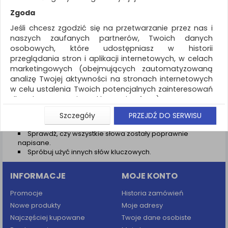
REKLAMA
Zgoda
AKTUALNOŚCI
Jeśli chcesz zgodzić się na przetwarzanie przez nas i
naszych zaufanych partnerów, Twoich danych
osobowych, które udostępniasz w historii
Wyniki wyszukiwania
przeglądania stron i aplikacji internetowych, w celach
marketingowych (obejmujących zautomatyzowaną
NIE ZNALEZIONO PRODUKTÓW
analizę Twojej aktywności na stronach internetowych
Nie odnaleziono produktów wg przyjętych kryteriów
w celu ustalenia Twoich potencjalnych zainteresowań
dla dostosowania reklamy i oferty), w tym na
PODPOWIEDZI
umieszczanie tzw. cookies na Twoich urządzeniach i
Szczegóły
PRZEJDŹ DO SERWISU
Zmień kryteria wyszukiwania zaznaczając inne filtry i
ich odczytywanie, kliknij przycisk „Przejdź do serwisu”.
wyszukaj ponownie
Sprawdź, czy wszystkie słowa zostały poprawnie
Jeśli nie chcesz wyrazić zgody lub ograniczyć jej
napisane.
zakres, kliknij „Szczegóły”, gdzie znajdziesz wszelkie
Spróbuj użyć innych słów kluczowych.
informacje o tym jak to zrobić . Te same informacje
znajdziesz także na podstronie z naszą polityką
INFORMACJE
MOJE KONTO
prywatności obowiązującą od 25 maja 2018.
W przypadku użytkowników zalogowanych, aby
Promocje
Historia zamówień
umożliwić prawidłową realizację Umowy z Państwem i
Nowe produkty
Moje adresy
związane z tym prawidłowe działanie naszej strony
Najczęściej kupowane
Twoje dane osobiste
www, a w szczególności np. wysłanie potwierdzenia