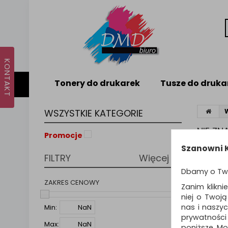
Tonery do drukarek
Tusze do druka
WSZYSTKIE KATEGORIE
NIE Z
Promocje
Nie odna
Szanowni K
FILTRY
Więcej
PODPO
Dbamy o Tw
Zmie
Spr
ZAKRES CENOWY
Zanim klikni
Spró
niej o Twoj
nas i naszy
Min:
prywatności
Max:
poniższe. Mo