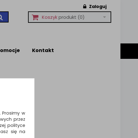
Zaloguj
Koszyk
produkt
(0)
romocje
Kontakt
i. Prosimy w
wych przez
ej polityce
zasz się na