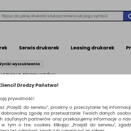
rek
Serwis drukarek
Leasing drukarek
P
Wyniki wyszukiwania
NALEZIONO PRODUKTÓW
leziono produktów wg przyjętych kryteriów
lienci! Drodzy Państwo!
WIEDZI
oją prywatność!
ń kryteria wyszukiwania zaznaczając inne filtry i wyszukaj ponownie
awdź, czy wszystkie słowa zostały poprawnie napisane.
esz „Przejdź do serwisu”, prosimy o przeczytanie tej informacj
buj użyć innych słów kluczowych.
ą dobrowolną zgodę na przetwarzanie Twoich danych osobo
ch zaufanych partnerów oraz przekazujemy informacje o nasz
 w tym o tzw. cookies. Klikając „Przejdź do serwisu”, zgad
żesz też odmówić zgody lub ograniczyć jej zakres.