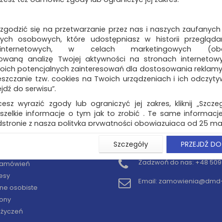
 zgodzić się na przetwarzanie przez nas i naszych zaufanych
ch osobowych, które udostępniasz w historii przeglądan
 internetowych, w celach marketingowych (obe
owaną analizę Twojej aktywności na stronach internetow
oich potencjalnych zainteresowań dla dostosowania reklamy i
zczanie tzw. cookies na Twoich urządzeniach i ich odczytywan
ejdź do serwisu”.
cesz wyrazić zgody lub ograniczyć jej zakres, kliknij „Szcze
szelkie informacje o tym jak to zrobić . Te same informacje
stronie z naszą polityką prywatności obowiązującą od 25 maj
u użytkowników zalogowanych, aby umożliwić prawidłową 
Szczegóły
PRZEJDŹ DO
KONTO
KONTAKT
stwem i związane z tym prawidłowe działanie naszej stro
ści np. wysłanie potwierdzenia zamówienia na Państwa
Zadzwoń do nas:
+48 509 
 zamówień
ie Państwu prawidłowych informacji o promocjach c
esy
ch, ważna jest Państwa wcześniejsza zgoda której udzieliliś
Email:
zamowienia@dmd-b
onta.
ne osobiste
ony
wa zgoda jest dobrowolna i można ją w dowolnym momenci
y życzeń
prywatności (rozwiń)