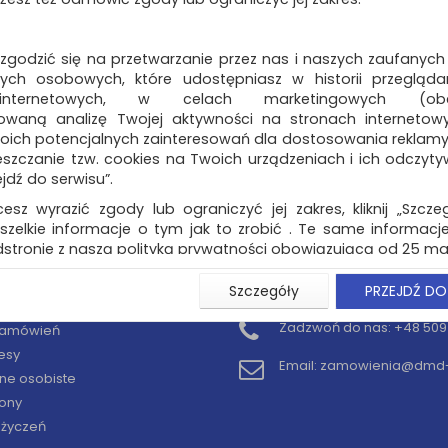
 zgodzić się na przetwarzanie przez nas i naszych zaufanych
ch osobowych, które udostępniasz w historii przeglądan
 internetowych, w celach marketingowych (obe
owaną analizę Twojej aktywności na stronach internetow
oich potencjalnych zainteresowań dla dostosowania reklamy i
zczanie tzw. cookies na Twoich urządzeniach i ich odczytywan
ejdź do serwisu”.
cesz wyrazić zgody lub ograniczyć jej zakres, kliknij „Szcze
szelkie informacje o tym jak to zrobić . Te same informacje
stronie z naszą polityką prywatności obowiązującą od 25 maj
u użytkowników zalogowanych, aby umożliwić prawidłową 
Szczegóły
PRZEJDŹ DO
KONTO
KONTAKT
stwem i związane z tym prawidłowe działanie naszej stro
ści np. wysłanie potwierdzenia zamówienia na Państwa
Zadzwoń do nas:
+48 509 
 zamówień
ie Państwu prawidłowych informacji o promocjach c
esy
ch, ważna jest Państwa wcześniejsza zgoda której udzieliliś
Email:
zamowienia@dmd-b
onta.
ne osobiste
ony
wa zgoda jest dobrowolna i można ją w dowolnym momenci
y życzeń
prywatności (rozwiń)