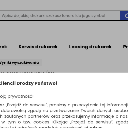
rek
Serwis drukarek
Leasing drukarek
P
Wyniki wyszukiwania
NALEZIONO PRODUKTÓW
leziono produktów wg przyjętych kryteriów
lienci! Drodzy Państwo!
WIEDZI
oją prywatność!
ń kryteria wyszukiwania zaznaczając inne filtry i wyszukaj ponownie
awdź, czy wszystkie słowa zostały poprawnie napisane.
esz „Przejdź do serwisu”, prosimy o przeczytanie tej informacj
buj użyć innych słów kluczowych.
ą dobrowolną zgodę na przetwarzanie Twoich danych osobo
ch zaufanych partnerów oraz przekazujemy informacje o nasz
 w tym o tzw. cookies. Klikając „Przejdź do serwisu”, zgad
żesz też odmówić zgody lub ograniczyć jej zakres.