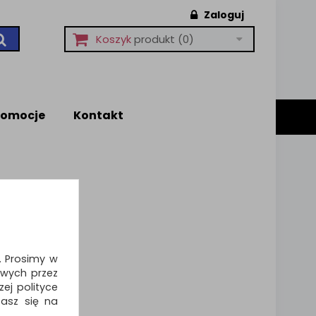
Zaloguj
Koszyk
produkt
(0)
romocje
Kontakt
i. Prosimy w
wych przez
ej polityce
zasz się na