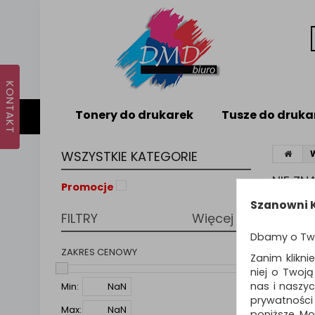
Tonery do drukarek
Tusze do druka
WSZYSTKIE KATEGORIE
NIE Z
Promocje
Nie odna
Szanowni K
FILTRY
Więcej
PODPO
Dbamy o Tw
Zmie
Spr
ZAKRES CENOWY
Zanim klikni
Spró
niej o Twoj
nas i naszy
Min:
prywatności
Max:
poniższe. Mo