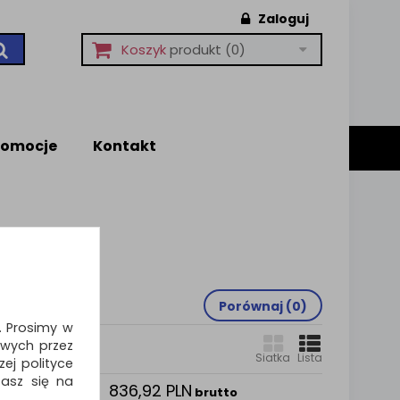
Zaloguj
Koszyk
produkt
(0)
romocje
Kontakt
Porównaj (
0
)
i. Prosimy w
wych przez
Siatka
Lista
ej polityce
zasz się na
836,92 PLN
wy
brutto