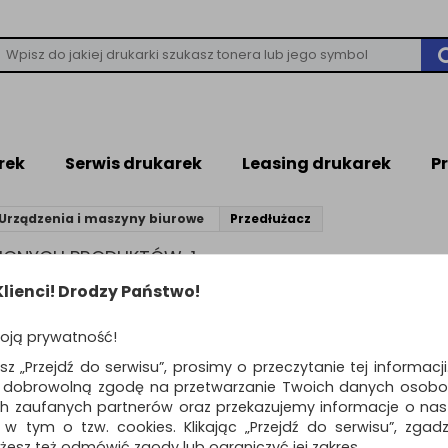
rek
Serwis drukarek
Leasing drukarek
P
Urządzenia i maszyny biurowe
Przedłużacz
ZIONYCH PRODUKTÓW: 1
lienci! Drodzy Państwo!
EDŁUŻACZ
oją prywatność!
esz „Przejdź do serwisu”, prosimy o przeczytanie tej informacj
ą dobrowolną zgodę na przetwarzanie Twoich danych osobo
Standardowe
o
ch zaufanych partnerów oraz przekazujemy informacje o nasz
 w tym o tzw. cookies. Klikając „Przejdź do serwisu”, zgad
Przedłużacz bębno
żesz też odmówić zgody lub ograniczyć jej zakres.