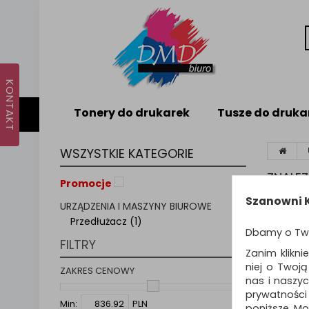
Tonery do drukarek
Tusze do druka
WSZYSTKIE KATEGORIE
ZNALE
Promocje
Szanowni K
URZĄDZENIA I MASZYNY BIUROWE
PRZ
Przedłużacz (1)
Dbamy o Tw
FILTRY
Zanim klikni
niej o Twoj
Sortuj p
ZAKRES CENOWY
nas i naszy
prywatności
Min:
PLN
poniższe. Mo