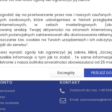
BRENNENSTUHL Gara
240", H05RRF3G1. 5, 
gniazdka,...
 zgodzić się na przetwarzanie przez nas i naszych zaufanych
bęben stalowy, ocynkowany stel
ch osobowych, które udostępniasz w historii przeglądan
gniazdka z samozamykająca os
 internetowych, w celach marketingowych (obe
IP44 bryzgoszczelne…
owaną analizę Twojej aktywności na stronach internetow
Dostępność: 3 dni
oich potencjalnych zainteresowań dla dostosowania reklamy i
zczanie tzw. cookies na Twoich urządzeniach i ich odczytywan
ejdź do serwisu”.
cesz wyrazić zgody lub ograniczyć jej zakres, kliknij „Szcze
szelkie informacje o tym jak to zrobić . Te same informacje
naj (
0
)
stronie z naszą polityką prywatności obowiązującą od 25 maj
u użytkowników zalogowanych, aby umożliwić prawidłową 
Szczegóły
PRZEJDŹ DO
stwem i związane z tym prawidłowe działanie naszej stro
ści np. wysłanie potwierdzenia zamówienia na Państwa
KONTO
KONTAKT
ie Państwu prawidłowych informacji o promocjach c
ch, ważna jest Państwa wcześniejsza zgoda której udzieliliś
Zadzwoń do nas:
+48 509 
 zamówień
onta.
esy
Email:
zamowienia@dmd-b
wa zgoda jest dobrowolna i można ją w dowolnym momenci
ne osobiste
ony
prywatności (rozwiń)