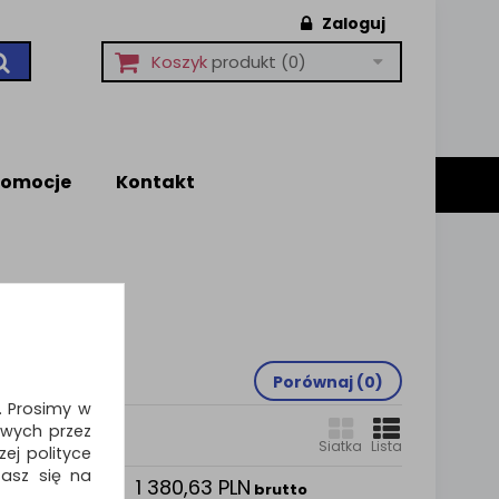
Zaloguj
Koszyk
produkt
(0)
romocje
Kontakt
Porównaj (
0
)
i. Prosimy w
wych przez
Siatka
Lista
ej polityce
zasz się na
1 380,63 PLN
tyczna
brutto