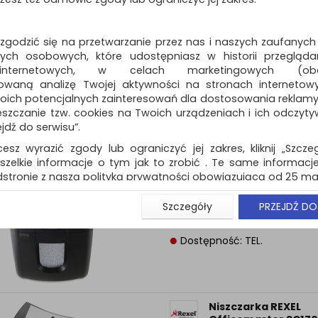
REXEL Auto+ 80X, ko
P-3, 80 kart., 20l, kar
PRODUKT WYCOFYWANY Z OFERT
 zgodzić się na przetwarzanie przez nas i naszych zaufanych
DOSTĘPNY NA ZAMÓWIENIE PO
ch osobowych, które udostępniasz w historii przeglądan
SPRAWDZENIU DOSTĘPNOŚCI…
 internetowych, w celach marketingowych (obe
Dostępność: TEL.
owaną analizę Twojej aktywności na stronach internetow
oich potencjalnych zainteresowań dla dostosowania reklamy i
zczanie tzw. cookies na Twoich urządzeniach i ich odczytywan
ejdź do serwisu”.
cesz wyrazić zgody lub ograniczyć jej zakres, kliknij „Szcze
Niszczarka automa
szelkie informacje o tym jak to zrobić . Te same informacje
REXEL Auto+ 100M EU
ścinki, P-5, 100 kart.,.
stronie z naszą polityką prywatności obowiązującą od 25 maj
PRODUKT WYCOFYWANY Z OFERT
u użytkowników zalogowanych, aby umożliwić prawidłową 
Szczegóły
PRZEJDŹ DO
DOSTĘPNY NA ZAMÓWIENIE PO
stwem i związane z tym prawidłowe działanie naszej stro
SPRAWDZENIU DOSTĘPNOŚCI…
ści np. wysłanie potwierdzenia zamówienia na Państwa
ie Państwu prawidłowych informacji o promocjach c
Dostępność: TEL.
ch, ważna jest Państwa wcześniejsza zgoda której udzieliliś
onta.
wa zgoda jest dobrowolna i można ją w dowolnym momenci
Niszczarka REXEL
prywatności (rozwiń)