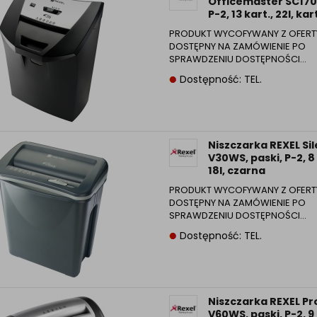
Officemaster SC170,
Informacyjna (rozwiń)
P-2, 13 kart., 22l, kart
ufanych Partnerów (rozwiń)
PRODUKT WYCOFYWANY Z OFERT
DOSTĘPNY NA ZAMÓWIENIE PO
SPRAWDZENIU DOSTĘPNOŚCI…
Dostępność: TEL.
Niszczarka REXEL Si
V30WS, paski, P-2, 8 
18l, czarna
PRODUKT WYCOFYWANY Z OFERT
DOSTĘPNY NA ZAMÓWIENIE PO
SPRAWDZENIU DOSTĘPNOŚCI…
Dostępność: TEL.
Niszczarka REXEL P
V60WS, paski, P-2, 9 