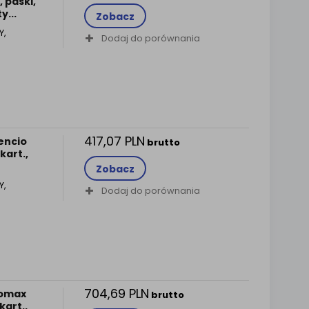
 paski,
y...
Zobacz
Y,
Dodaj do porównania
417,07 PLN
lencio
brutto
kart.,
Zobacz
Y,
Dodaj do porównania
704,69 PLN
romax
brutto
kart.,