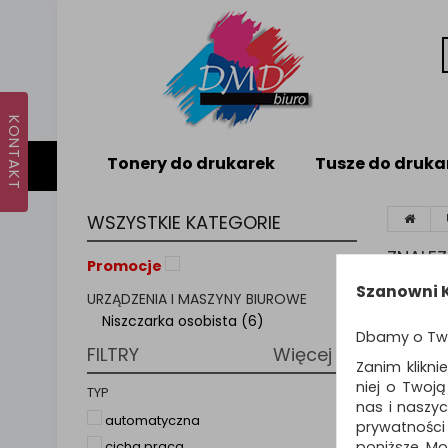
Tonery do drukarek
Tusze do druka
WSZYSTKIE KATEGORIE
ZNALE
Promocje
Szanowni K
URZĄDZENIA I MASZYNY BIUROWE
NIS
Niszczarka osobista (6)
Dbamy o Tw
FILTRY
Więcej
Zanim klikni
niej o Twoj
Sortuj p
TYP
nas i naszy
automatyczna
prywatności
poniższe. Mo
cicha praca