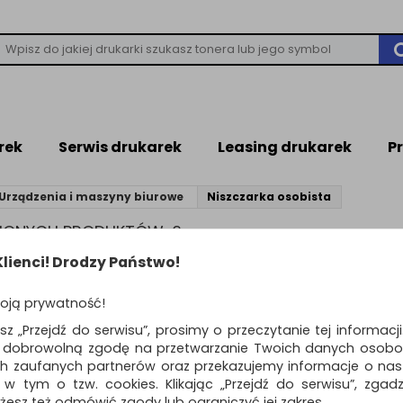
rek
Serwis drukarek
Leasing drukarek
P
Urządzenia i maszyny biurowe
Niszczarka osobista
ZIONYCH PRODUKTÓW: 6
lienci! Drodzy Państwo!
ZCZARKA OSOBISTA
oją prywatność!
esz „Przejdź do serwisu”, prosimy o przeczytanie tej informacj
ą dobrowolną zgodę na przetwarzanie Twoich danych osobo
Standardowe
o
ch zaufanych partnerów oraz przekazujemy informacje o nasz
 w tym o tzw. cookies. Klikając „Przejdź do serwisu”, zgad
Niszczarka automa
żesz też odmówić zgody lub ograniczyć jej zakres.