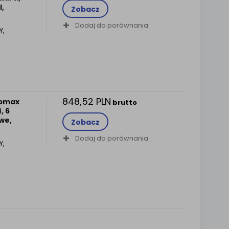
l,
Zobacz
Dodaj do porównania
Y,
848,52 PLN
romax
brutto
, 6
we,
Zobacz
Dodaj do porównania
Y,