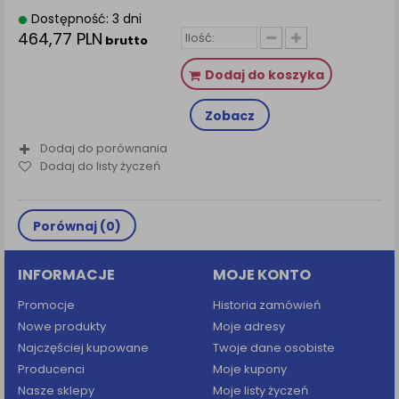
Dostępność: 3 dni
464,77 PLN
brutto
Dodaj do koszyka
Zobacz
Dodaj do porównania
Dodaj do listy życzeń
Porównaj (
0
)
INFORMACJE
MOJE KONTO
Promocje
Historia zamówień
Nowe produkty
Moje adresy
Najczęściej kupowane
Twoje dane osobiste
Producenci
Moje kupony
Nasze sklepy
Moje listy życzeń