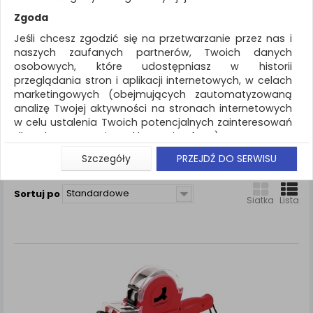
REKLAMA
Zgoda
AKTUALNOŚCI
Jeśli chcesz zgodzić się na przetwarzanie przez nas i
naszych zaufanych partnerów, Twoich danych
osobowych, które udostępniasz w historii
Urządzenia i maszyny biurowe
Metkownica
przeglądania stron i aplikacji internetowych, w celach
marketingowych (obejmujących zautomatyzowaną
ZNALEZIONYCH PRODUKTÓW: 6
analizę Twojej aktywności na stronach internetowych
w celu ustalenia Twoich potencjalnych zainteresowań
METKOWNICA
dla dostosowania reklamy i oferty), w tym na
umieszczanie tzw. cookies na Twoich urządzeniach i
Szczegóły
PRZEJDŹ DO SERWISU
Porównaj (
0
)
ich odczytywanie, kliknij przycisk „Przejdź do serwisu”.
Jeśli nie chcesz wyrazić zgody lub ograniczyć jej
Standardowe
Sortuj po
zakres, kliknij „Szczegóły”, gdzie znajdziesz wszelkie
Siatka
Lista
informacje o tym jak to zrobić . Te same informacje
znajdziesz także na podstronie z naszą polityką
prywatności obowiązującą od 25 maja 2018.
W przypadku użytkowników zalogowanych, aby
umożliwić prawidłową realizację Umowy z Państwem i
związane z tym prawidłowe działanie naszej strony
www, a w szczególności np. wysłanie potwierdzenia