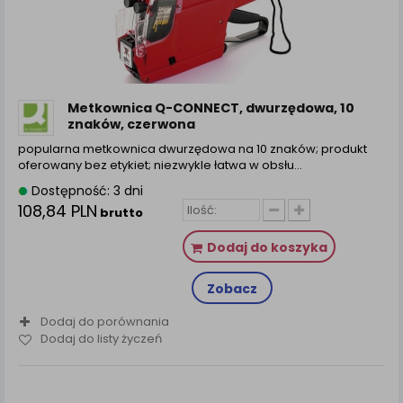
zamówienia na Państwa email lub wyświetlenie
Państwu prawidłowych informacji o promocjach czy
cenach indywidualnych, ważna jest Państwa
wcześniejsza zgoda której udzieliliście podczas
zakładania konta.
Każda Państwa zgoda jest dobrowolna i można ją w
Metkownica Q-CONNECT, dwurzędowa, 10
dowolnym momencie wycofać.
znaków, czerwona
Polityka prywatności (rozwiń)
popularna metkownica dwurzędowa na 10 znaków; produkt
oferowany bez etykiet; niezwykle łatwa w obsłu...
Klauzula Informacyjna (rozwiń)
Dostępność: 3 dni
Lista Zaufanych Partnerów (rozwiń)
108,84 PLN
brutto
Dodaj do koszyka
Zobacz
Dodaj do porównania
Dodaj do listy życzeń