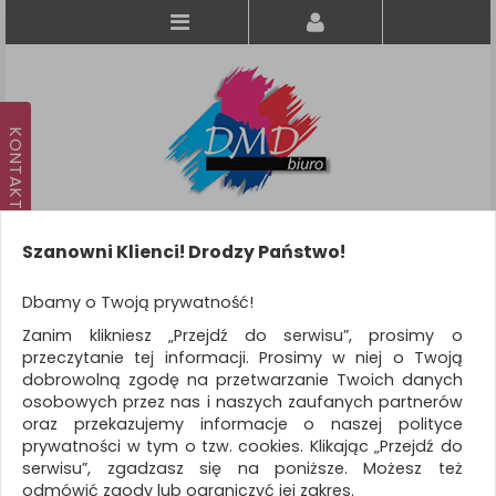
Szanowni Klienci! Drodzy Państwo!
Koszyk
produkt
(0)
Dbamy o Twoją prywatność!
Zanim klikniesz „Przejdź do serwisu”, prosimy o
KATEGORIE
przeczytanie tej informacji. Prosimy w niej o Twoją
dobrowolną zgodę na przetwarzanie Twoich danych
osobowych przez nas i naszych zaufanych partnerów
WSZYSTKIE KATEGORIE
oraz przekazujemy informacje o naszej polityce
prywatności w tym o tzw. cookies. Klikając „Przejdź do
FILTRY
Więcej
serwisu”, zgadzasz się na poniższe. Możesz też
odmówić zgody lub ograniczyć jej zakres.