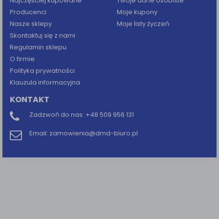
Najczęściej kupowane
Twoje dane osobiste
Producenci
Moje kupony
Nasze sklepy
Moje listy życzeń
Skontaktuj się z nami
Regulamin sklepu
O firmie
Polityka prywatności
Klauzula informacyjna
KONTAKT
Zadzwoń do nas:
+48 509 956 131
Email:
zamowienia@dmd-biuro.pl