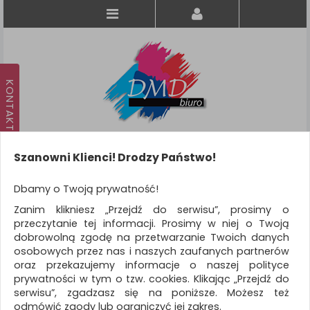
Szanowni Klienci! Drodzy Państwo!
Koszyk
produkt
(0)
Dbamy o Twoją prywatność!
Zanim klikniesz „Przejdź do serwisu”, prosimy o
KATEGORIE
przeczytanie tej informacji. Prosimy w niej o Twoją
dobrowolną zgodę na przetwarzanie Twoich danych
osobowych przez nas i naszych zaufanych partnerów
WSZYSTKIE KATEGORIE
oraz przekazujemy informacje o naszej polityce
prywatności w tym o tzw. cookies. Klikając „Przejdź do
FILTRY
Więcej
serwisu”, zgadzasz się na poniższe. Możesz też
odmówić zgody lub ograniczyć jej zakres.