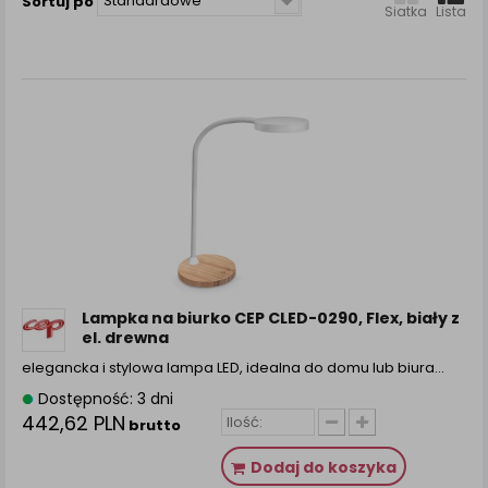
Standardowe
Sortuj po
zamówienia na Państwa email lub wyświetlenie
Siatka
Lista
Państwu prawidłowych informacji o promocjach czy
cenach indywidualnych, ważna jest Państwa
wcześniejsza zgoda której udzieliliście podczas
zakładania konta.
Każda Państwa zgoda jest dobrowolna i można ją w
dowolnym momencie wycofać.
Polityka prywatności (rozwiń)
Klauzula Informacyjna (rozwiń)
Lista Zaufanych Partnerów (rozwiń)
Lampka na biurko CEP CLED-0290, Flex, biały z
el. drewna
elegancka i stylowa lampa LED, idealna do domu lub biura…
Dostępność: 3 dni
442,62 PLN
brutto
Dodaj do koszyka