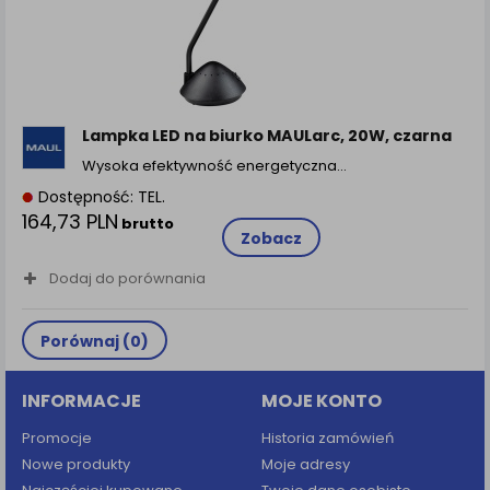
Lampka LED na biurko MAULarc, 20W, czarna
Wysoka efektywność energetyczna…
Dostępność: TEL.
164,73 PLN
brutto
Zobacz
Dodaj do porównania
Porównaj (
0
)
INFORMACJE
MOJE KONTO
Promocje
Historia zamówień
Nowe produkty
Moje adresy