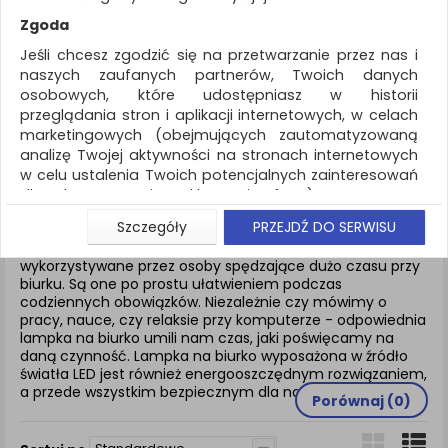
REKLAMA
Zgoda
AKTUALNOŚCI
Jeśli chcesz zgodzić się na przetwarzanie przez nas i
naszych zaufanych partnerów, Twoich danych
osobowych, które udostępniasz w historii
Urządzenia i maszyny biurowe
Lampki
przeglądania stron i aplikacji internetowych, w celach
marketingowych (obejmujących zautomatyzowaną
ZNALEZIONYCH PRODUKTÓW: 7
analizę Twojej aktywności na stronach internetowych
w celu ustalenia Twoich potencjalnych zainteresowań
LAMPKI
dla dostosowania reklamy i oferty), w tym na
umieszczanie tzw. cookies na Twoich urządzeniach i
Szczegóły
PRZEJDŹ DO SERWISU
ich odczytywanie, kliknij przycisk „Przejdź do serwisu”.
Lampy biurkowe to produkty bardzo często
Jeśli nie chcesz wyrazić zgody lub ograniczyć jej
wykorzystywane przez osoby spędzające dużo czasu przy
biurku. Są one po prostu ułatwieniem podczas
zakres, kliknij „Szczegóły”, gdzie znajdziesz wszelkie
codziennych obowiązków. Niezależnie czy mówimy o
informacje o tym jak to zrobić . Te same informacje
pracy, nauce, czy relaksie przy komputerze - odpowiednia
znajdziesz także na podstronie z naszą polityką
lampka na biurko umili nam czas, jaki poświęcamy na
prywatności obowiązującą od 25 maja 2018.
daną czynność. Lampka na biurko wyposażona w źródło
światła LED jest również energooszczędnym rozwiązaniem,
W przypadku użytkowników zalogowanych, aby
a przede wszystkim bezpiecznym dla naszego wzroku.
umożliwić prawidłową realizację Umowy z Państwem i
Porównaj (
0
)
związane z tym prawidłowe działanie naszej strony
www, a w szczególności np. wysłanie potwierdzenia