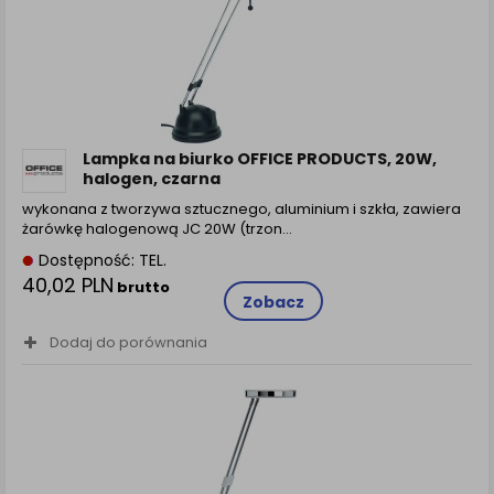
zamówienia na Państwa email lub wyświetlenie
Państwu prawidłowych informacji o promocjach czy
cenach indywidualnych, ważna jest Państwa
wcześniejsza zgoda której udzieliliście podczas
zakładania konta.
Każda Państwa zgoda jest dobrowolna i można ją w
dowolnym momencie wycofać.
Lampka na biurko OFFICE PRODUCTS, 20W,
halogen, czarna
Polityka prywatności (rozwiń)
wykonana z tworzywa sztucznego, aluminium i szkła, zawiera
Klauzula Informacyjna (rozwiń)
żarówkę halogenową JC 20W (trzon...
Lista Zaufanych Partnerów (rozwiń)
Dostępność: TEL.
40,02 PLN
brutto
Zobacz
Dodaj do porównania