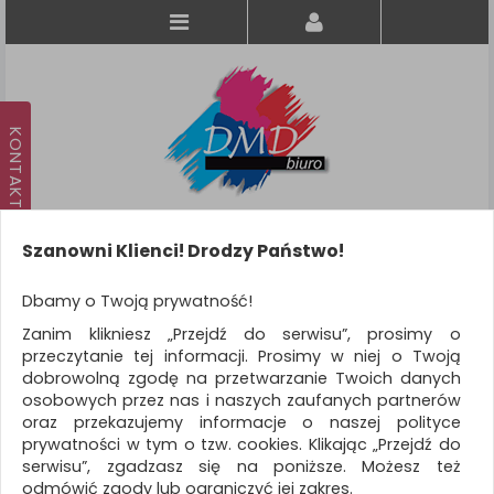
Szanowni Klienci! Drodzy Państwo!
Koszyk
produkt
(0)
Dbamy o Twoją prywatność!
Zanim klikniesz „Przejdź do serwisu”, prosimy o
KATEGORIE
przeczytanie tej informacji. Prosimy w niej o Twoją
dobrowolną zgodę na przetwarzanie Twoich danych
osobowych przez nas i naszych zaufanych partnerów
WSZYSTKIE KATEGORIE
oraz przekazujemy informacje o naszej polityce
prywatności w tym o tzw. cookies. Klikając „Przejdź do
FILTRY
Więcej
serwisu”, zgadzasz się na poniższe. Możesz też
odmówić zgody lub ograniczyć jej zakres.