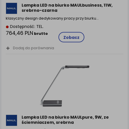
Lampka LED na biurko MAULbusiness, 11W,
srebrno-czarna
klasyczny design dedykowany pracy przy biurku…
Dostępność: TEL.
764,46 PLN
brutto
Zobacz
Dodaj do porównania
Lampka LED na biurko MAULpure, 9W, ze
ściemniaczem, srebrna