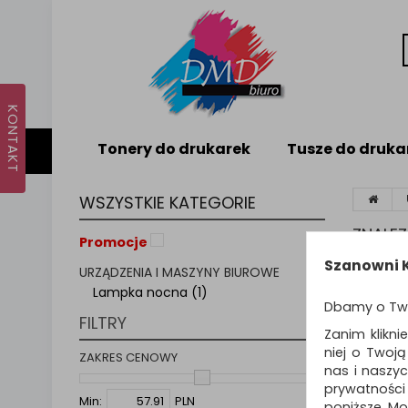
Tonery do drukarek
Tusze do druka
WSZYSTKIE KATEGORIE
ZNALE
Promocje
Szanowni K
URZĄDZENIA I MASZYNY BIUROWE
LAM
Lampka nocna (1)
Dbamy o Tw
FILTRY
Zanim klikni
niej o Twoj
Sortuj p
ZAKRES CENOWY
nas i naszy
prywatności
Min:
PLN
poniższe. Mo