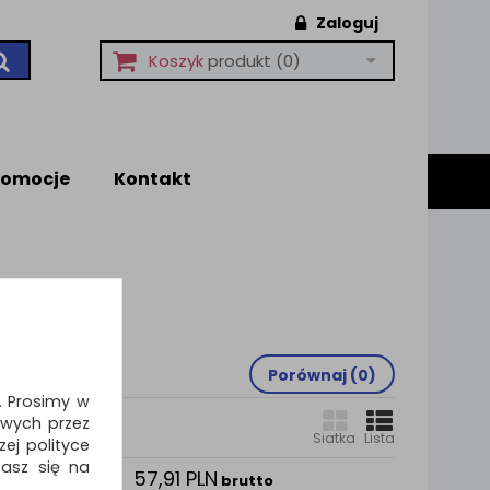
Zaloguj
Koszyk
produkt
(0)
romocje
Kontakt
Porównaj (
0
)
i. Prosimy w
wych przez
Siatka
Lista
ej polityce
zasz się na
57,91 PLN
brutto