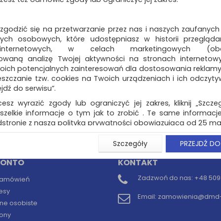
BRENNENSTUHL do
korytarza, okrągła, 
lampka nocna do korytarza; świ
 zgodzić się na przetwarzanie przez nas i naszych zaufanych
orientacyjne wraz z czujnikiem
ch osobowych, które udostępniasz w historii przeglądan
i dwoma diodami LED; nis...
 internetowych, w celach marketingowych (obe
Dostępność: TEL.
owaną analizę Twojej aktywności na stronach internetow
oich potencjalnych zainteresowań dla dostosowania reklamy i
zczanie tzw. cookies na Twoich urządzeniach i ich odczytywan
ejdź do serwisu”.
cesz wyrazić zgody lub ograniczyć jej zakres, kliknij „Szcze
szelkie informacje o tym jak to zrobić . Te same informacje
naj (
0
)
stronie z naszą polityką prywatności obowiązującą od 25 maj
u użytkowników zalogowanych, aby umożliwić prawidłową 
Szczegóły
PRZEJDŹ DO
stwem i związane z tym prawidłowe działanie naszej stro
ści np. wysłanie potwierdzenia zamówienia na Państwa
KONTO
KONTAKT
ie Państwu prawidłowych informacji o promocjach c
ch, ważna jest Państwa wcześniejsza zgoda której udzieliliś
Zadzwoń do nas:
+48 509 
 zamówień
onta.
esy
Email:
zamowienia@dmd-b
wa zgoda jest dobrowolna i można ją w dowolnym momenci
ne osobiste
ony
prywatności (rozwiń)