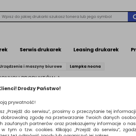
rek
Serwis drukarek
Leasing drukarek
P
Urządzenia i maszyny biurowe
Lampka nocna
ZIONYCH PRODUKTÓW: 1
lienci! Drodzy Państwo!
PKA NOCNA
oją prywatność!
esz „Przejdź do serwisu”, prosimy o przeczytanie tej informacj
ą dobrowolną zgodę na przetwarzanie Twoich danych osobo
Standardowe
o
ch zaufanych partnerów oraz przekazujemy informacje o nasz
 w tym o tzw. cookies. Klikając „Przejdź do serwisu”, zgad
Lampka nocna
żesz też odmówić zgody lub ograniczyć jej zakres.