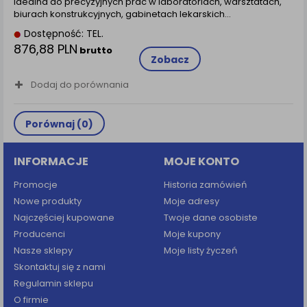
idealna do precyzyjnych prac w laboratoriach, warsztatach,
biurach konstrukcyjnych, gabinetach lekarskich…
Dostępność: TEL.
876,88 PLN
brutto
Zobacz
Dodaj do porównania
Porównaj (
0
)
INFORMACJE
MOJE KONTO
Promocje
Historia zamówień
Nowe produkty
Moje adresy
Najczęściej kupowane
Twoje dane osobiste
Producenci
Moje kupony
Nasze sklepy
Moje listy życzeń
Skontaktuj się z nami
Regulamin sklepu
O firmie