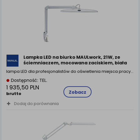
zamówienia na Państwa email lub wyświetlenie
Państwu prawidłowych informacji o promocjach czy
cenach indywidualnych, ważna jest Państwa
wcześniejsza zgoda której udzieliliście podczas
zakładania konta.
Każda Państwa zgoda jest dobrowolna i można ją w
dowolnym momencie wycofać.
Polityka prywatności (rozwiń)
Lampka LED na biurko MAULwork, 21W, ze
Klauzula Informacyjna (rozwiń)
ściemniaczem, mocowana zaciskiem, biała
Lista Zaufanych Partnerów (rozwiń)
lampa LED dla profesjonalistów do oświetlenia miejsca pracy…
Dostępność: TEL.
1 935,50 PLN
Zobacz
brutto
Dodaj do porównania