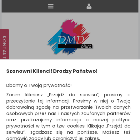
Szanowni Klienci! Drodzy Państwo!
Koszyk
produkt
(0)
Dbamy o Twoją prywatność!
Zanim klikniesz „Przejdź do serwisu”, prosimy o
KATEGORIE
przeczytanie tej informacji. Prosimy w niej o Twoją
dobrowolną zgodę na przetwarzanie Twoich danych
osobowych przez nas i naszych zaufanych partnerów
WSZYSTKIE KATEGORIE
oraz przekazujemy informacje o naszej polityce
prywatności w tym o tzw. cookies. Klikając „Przejdź do
FILTRY
Więcej
serwisu”, zgadzasz się na poniższe. Możesz też
odmówić zgody lub ograniczyć jej zakres.