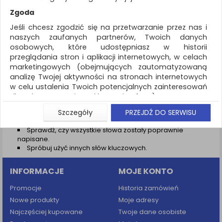
REKLAMA
Zgoda
AKTUALNOŚCI
Jeśli chcesz zgodzić się na przetwarzanie przez nas i
naszych zaufanych partnerów, Twoich danych
osobowych, które udostępniasz w historii
Wyniki wyszukiwania
przeglądania stron i aplikacji internetowych, w celach
marketingowych (obejmujących zautomatyzowaną
NIE ZNALEZIONO PRODUKTÓW
analizę Twojej aktywności na stronach internetowych
Nie odnaleziono produktów wg przyjętych kryteriów
w celu ustalenia Twoich potencjalnych zainteresowań
dla dostosowania reklamy i oferty), w tym na
PODPOWIEDZI
umieszczanie tzw. cookies na Twoich urządzeniach i
Szczegóły
PRZEJDŹ DO SERWISU
Zmień kryteria wyszukiwania zaznaczając inne filtry i
ich odczytywanie, kliknij przycisk „Przejdź do serwisu”.
wyszukaj ponownie
Sprawdź, czy wszystkie słowa zostały poprawnie
Jeśli nie chcesz wyrazić zgody lub ograniczyć jej
napisane.
zakres, kliknij „Szczegóły”, gdzie znajdziesz wszelkie
Spróbuj użyć innych słów kluczowych.
informacje o tym jak to zrobić . Te same informacje
znajdziesz także na podstronie z naszą polityką
INFORMACJE
MOJE KONTO
prywatności obowiązującą od 25 maja 2018.
W przypadku użytkowników zalogowanych, aby
Promocje
Historia zamówień
umożliwić prawidłową realizację Umowy z Państwem i
Nowe produkty
Moje adresy
związane z tym prawidłowe działanie naszej strony
Najczęściej kupowane
Twoje dane osobiste
www, a w szczególności np. wysłanie potwierdzenia