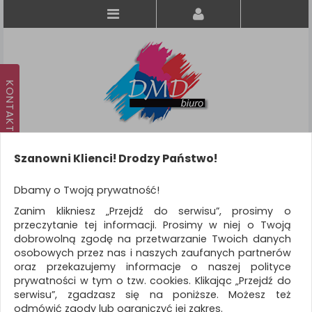
Szanowni Klienci! Drodzy Państwo!
Koszyk
produkt
(0)
Dbamy o Twoją prywatność!
Zanim klikniesz „Przejdź do serwisu”, prosimy o
KATEGORIE
przeczytanie tej informacji. Prosimy w niej o Twoją
dobrowolną zgodę na przetwarzanie Twoich danych
osobowych przez nas i naszych zaufanych partnerów
WSZYSTKIE KATEGORIE
oraz przekazujemy informacje o naszej polityce
prywatności w tym o tzw. cookies. Klikając „Przejdź do
FILTRY
Więcej
serwisu”, zgadzasz się na poniższe. Możesz też
odmówić zgody lub ograniczyć jej zakres.