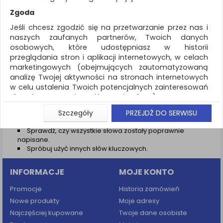
REKLAMA
Zgoda
AKTUALNOŚCI
Jeśli chcesz zgodzić się na przetwarzanie przez nas i
naszych zaufanych partnerów, Twoich danych
osobowych, które udostępniasz w historii
Wyniki wyszukiwania
przeglądania stron i aplikacji internetowych, w celach
marketingowych (obejmujących zautomatyzowaną
NIE ZNALEZIONO PRODUKTÓW
analizę Twojej aktywności na stronach internetowych
Nie odnaleziono produktów wg przyjętych kryteriów
w celu ustalenia Twoich potencjalnych zainteresowań
dla dostosowania reklamy i oferty), w tym na
PODPOWIEDZI
umieszczanie tzw. cookies na Twoich urządzeniach i
Szczegóły
PRZEJDŹ DO SERWISU
Zmień kryteria wyszukiwania zaznaczając inne filtry i
ich odczytywanie, kliknij przycisk „Przejdź do serwisu”.
wyszukaj ponownie
Sprawdź, czy wszystkie słowa zostały poprawnie
Jeśli nie chcesz wyrazić zgody lub ograniczyć jej
napisane.
zakres, kliknij „Szczegóły”, gdzie znajdziesz wszelkie
Spróbuj użyć innych słów kluczowych.
informacje o tym jak to zrobić . Te same informacje
znajdziesz także na podstronie z naszą polityką
INFORMACJE
MOJE KONTO
prywatności obowiązującą od 25 maja 2018.
W przypadku użytkowników zalogowanych, aby
Promocje
Historia zamówień
umożliwić prawidłową realizację Umowy z Państwem i
Nowe produkty
Moje adresy
związane z tym prawidłowe działanie naszej strony
Najczęściej kupowane
Twoje dane osobiste
www, a w szczególności np. wysłanie potwierdzenia