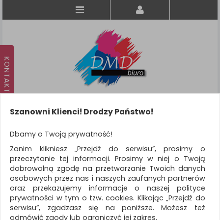
Szanowni Klienci! Drodzy Państwo!
Koszyk
produkt
(0)
Dbamy o Twoją prywatność!
Zanim klikniesz „Przejdź do serwisu”, prosimy o
KATEGORIE
przeczytanie tej informacji. Prosimy w niej o Twoją
dobrowolną zgodę na przetwarzanie Twoich danych
osobowych przez nas i naszych zaufanych partnerów
WSZYSTKIE KATEGORIE
oraz przekazujemy informacje o naszej polityce
prywatności w tym o tzw. cookies. Klikając „Przejdź do
FILTRY
Więcej
serwisu”, zgadzasz się na poniższe. Możesz też
odmówić zgody lub ograniczyć jej zakres.