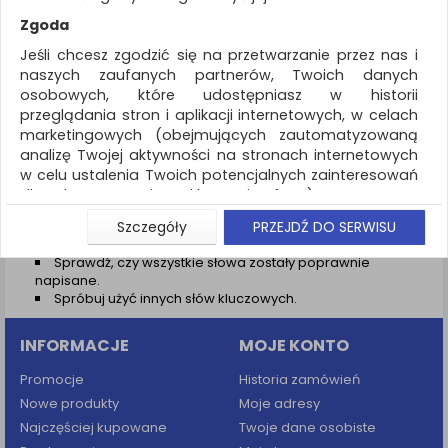
REKLAMA
Zgoda
AKTUALNOŚCI
Jeśli chcesz zgodzić się na przetwarzanie przez nas i
naszych zaufanych partnerów, Twoich danych
osobowych, które udostępniasz w historii
Wyniki wyszukiwania
przeglądania stron i aplikacji internetowych, w celach
marketingowych (obejmujących zautomatyzowaną
NIE ZNALEZIONO PRODUKTÓW
analizę Twojej aktywności na stronach internetowych
Nie odnaleziono produktów wg przyjętych kryteriów
w celu ustalenia Twoich potencjalnych zainteresowań
dla dostosowania reklamy i oferty), w tym na
PODPOWIEDZI
umieszczanie tzw. cookies na Twoich urządzeniach i
Szczegóły
PRZEJDŹ DO SERWISU
Zmień kryteria wyszukiwania zaznaczając inne filtry i
ich odczytywanie, kliknij przycisk „Przejdź do serwisu”.
wyszukaj ponownie
Sprawdź, czy wszystkie słowa zostały poprawnie
Jeśli nie chcesz wyrazić zgody lub ograniczyć jej
napisane.
zakres, kliknij „Szczegóły”, gdzie znajdziesz wszelkie
Spróbuj użyć innych słów kluczowych.
informacje o tym jak to zrobić . Te same informacje
znajdziesz także na podstronie z naszą polityką
INFORMACJE
MOJE KONTO
prywatności obowiązującą od 25 maja 2018.
W przypadku użytkowników zalogowanych, aby
Promocje
Historia zamówień
umożliwić prawidłową realizację Umowy z Państwem i
Nowe produkty
Moje adresy
związane z tym prawidłowe działanie naszej strony
Najczęściej kupowane
Twoje dane osobiste
www, a w szczególności np. wysłanie potwierdzenia