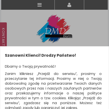
Szanowni Klienci! Drodzy Państwo!
Koszyk
produkt
(0)
Dbamy o Twoją prywatność!
Zanim klikniesz „Przejdź do serwisu”, prosimy o
KATEGORIE
przeczytanie tej informacji. Prosimy w niej o Twoją
dobrowolną zgodę na przetwarzanie Twoich danych
osobowych przez nas i naszych zaufanych partnerów
WSZYSTKIE KATEGORIE
oraz przekazujemy informacje o naszej polityce
prywatności w tym o tzw. cookies. Klikając „Przejdź do
FILTRY
Więcej
serwisu”, zgadzasz się na poniższe. Możesz też
odmówić zgody lub ograniczyć jej zakres.