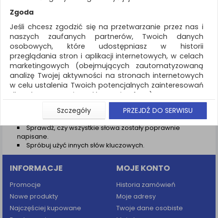
REKLAMA
Zgoda
AKTUALNOŚCI
Jeśli chcesz zgodzić się na przetwarzanie przez nas i
naszych zaufanych partnerów, Twoich danych
osobowych, które udostępniasz w historii
Wyniki wyszukiwania
przeglądania stron i aplikacji internetowych, w celach
marketingowych (obejmujących zautomatyzowaną
NIE ZNALEZIONO PRODUKTÓW
analizę Twojej aktywności na stronach internetowych
Nie odnaleziono produktów wg przyjętych kryteriów
w celu ustalenia Twoich potencjalnych zainteresowań
dla dostosowania reklamy i oferty), w tym na
PODPOWIEDZI
umieszczanie tzw. cookies na Twoich urządzeniach i
Szczegóły
PRZEJDŹ DO SERWISU
Zmień kryteria wyszukiwania zaznaczając inne filtry i
ich odczytywanie, kliknij przycisk „Przejdź do serwisu”.
wyszukaj ponownie
Sprawdź, czy wszystkie słowa zostały poprawnie
Jeśli nie chcesz wyrazić zgody lub ograniczyć jej
napisane.
zakres, kliknij „Szczegóły”, gdzie znajdziesz wszelkie
Spróbuj użyć innych słów kluczowych.
informacje o tym jak to zrobić . Te same informacje
znajdziesz także na podstronie z naszą polityką
INFORMACJE
MOJE KONTO
prywatności obowiązującą od 25 maja 2018.
W przypadku użytkowników zalogowanych, aby
Promocje
Historia zamówień
umożliwić prawidłową realizację Umowy z Państwem i
Nowe produkty
Moje adresy
związane z tym prawidłowe działanie naszej strony
Najczęściej kupowane
Twoje dane osobiste
www, a w szczególności np. wysłanie potwierdzenia