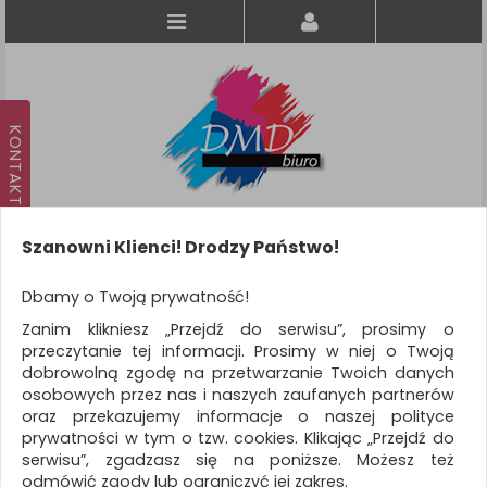
Szanowni Klienci! Drodzy Państwo!
Koszyk
produkt
(0)
Dbamy o Twoją prywatność!
Zanim klikniesz „Przejdź do serwisu”, prosimy o
KATEGORIE
przeczytanie tej informacji. Prosimy w niej o Twoją
dobrowolną zgodę na przetwarzanie Twoich danych
osobowych przez nas i naszych zaufanych partnerów
WSZYSTKIE KATEGORIE
oraz przekazujemy informacje o naszej polityce
prywatności w tym o tzw. cookies. Klikając „Przejdź do
FILTRY
Więcej
serwisu”, zgadzasz się na poniższe. Możesz też
odmówić zgody lub ograniczyć jej zakres.