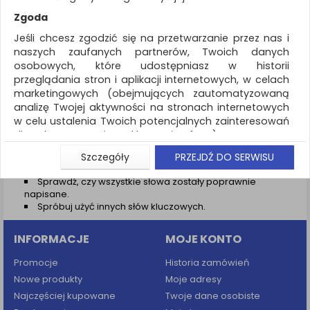
REKLAMA
Zgoda
AKTUALNOŚCI
Jeśli chcesz zgodzić się na przetwarzanie przez nas i
naszych zaufanych partnerów, Twoich danych
osobowych, które udostępniasz w historii
Wyniki wyszukiwania
przeglądania stron i aplikacji internetowych, w celach
marketingowych (obejmujących zautomatyzowaną
NIE ZNALEZIONO PRODUKTÓW
analizę Twojej aktywności na stronach internetowych
Nie odnaleziono produktów wg przyjętych kryteriów
w celu ustalenia Twoich potencjalnych zainteresowań
dla dostosowania reklamy i oferty), w tym na
PODPOWIEDZI
umieszczanie tzw. cookies na Twoich urządzeniach i
Szczegóły
PRZEJDŹ DO SERWISU
Zmień kryteria wyszukiwania zaznaczając inne filtry i
ich odczytywanie, kliknij przycisk „Przejdź do serwisu”.
wyszukaj ponownie
Sprawdź, czy wszystkie słowa zostały poprawnie
Jeśli nie chcesz wyrazić zgody lub ograniczyć jej
napisane.
zakres, kliknij „Szczegóły”, gdzie znajdziesz wszelkie
Spróbuj użyć innych słów kluczowych.
informacje o tym jak to zrobić . Te same informacje
znajdziesz także na podstronie z naszą polityką
INFORMACJE
MOJE KONTO
prywatności obowiązującą od 25 maja 2018.
W przypadku użytkowników zalogowanych, aby
Promocje
Historia zamówień
umożliwić prawidłową realizację Umowy z Państwem i
Nowe produkty
Moje adresy
związane z tym prawidłowe działanie naszej strony
Najczęściej kupowane
Twoje dane osobiste
www, a w szczególności np. wysłanie potwierdzenia