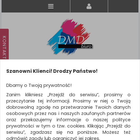
Szanowni Klienci! Drodzy Państwo!
Koszyk
produkt
(0)
Dbamy o Twoją prywatność!
Zanim klikniesz „Przejdź do serwisu”, prosimy o
KATEGORIE
przeczytanie tej informacji. Prosimy w niej o Twoją
dobrowolną zgodę na przetwarzanie Twoich danych
osobowych przez nas i naszych zaufanych partnerów
WSZYSTKIE KATEGORIE
oraz przekazujemy informacje o naszej polityce
prywatności w tym o tzw. cookies. Klikając „Przejdź do
FILTRY
Więcej
serwisu”, zgadzasz się na poniższe. Możesz też
odmówić zgody lub ograniczyć jej zakres.