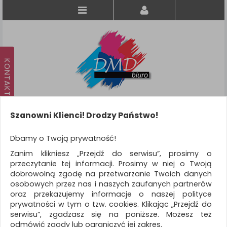
Szanowni Klienci! Drodzy Państwo!
Koszyk
produkt
(0)
Dbamy o Twoją prywatność!
Zanim klikniesz „Przejdź do serwisu”, prosimy o
KATEGORIE
przeczytanie tej informacji. Prosimy w niej o Twoją
dobrowolną zgodę na przetwarzanie Twoich danych
osobowych przez nas i naszych zaufanych partnerów
WSZYSTKIE KATEGORIE
oraz przekazujemy informacje o naszej polityce
prywatności w tym o tzw. cookies. Klikając „Przejdź do
FILTRY
Więcej
serwisu”, zgadzasz się na poniższe. Możesz też
odmówić zgody lub ograniczyć jej zakres.