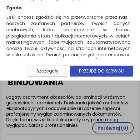
REKLAMA
Zgoda
AKTUALNOŚCI
Jeśli chcesz zgodzić się na przetwarzanie przez nas i
naszych zaufanych partnerów, Twoich danych
osobowych, które udostępniasz w historii
Prezentacja
Akcesoria do laminacji i
przeglądania stron i aplikacji internetowych, w celach
bindowania
marketingowych (obejmujących zautomatyzowaną
analizę Twojej aktywności na stronach internetowych
ZNALEZIONYCH PRODUKTÓW: 115
w celu ustalenia Twoich potencjalnych zainteresowań
dla dostosowania reklamy i oferty), w tym na
umieszczanie tzw. cookies na Twoich urządzeniach i
AKCESORIA DO LAMINACJI I
Szczegóły
PRZEJDŹ DO SERWISU
ich odczytywanie, kliknij przycisk „Przejdź do serwisu”.
BINDOWANIA
Jeśli nie chcesz wyrazić zgody lub ograniczyć jej
zakres, kliknij „Szczegóły”, gdzie znajdziesz wszelkie
informacje o tym jak to zrobić . Te same informacje
Bogaty asortyment akcesoriów do laminacji w różnych
znajdziesz także na podstronie z naszą polityką
grubościach i rozmiarach. Doskonała jakość materiałów
prywatności obowiązującą od 25 maja 2018.
eksploatacyjnych i odpowiednie urządzenie zapewni
profesjonalny wygląd zalaminowanych dokumentów.
W przypadku użytkowników zalogowanych, aby
Dzięki temu, wszystkie dokumenty czy prace mogą
umożliwić prawidłową realizację Umowy z Państwem i
wyglądać bardzo profesjonalnie!.
Porównaj (
0
)
związane z tym prawidłowe działanie naszej strony
www, a w szczególności np. wysłanie potwierdzenia