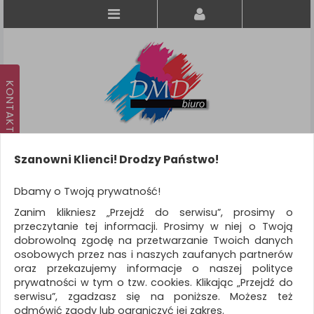
Szanowni Klienci! Drodzy Państwo!
Koszyk
produkt
(0)
Dbamy o Twoją prywatność!
Zanim klikniesz „Przejdź do serwisu”, prosimy o
KATEGORIE
przeczytanie tej informacji. Prosimy w niej o Twoją
dobrowolną zgodę na przetwarzanie Twoich danych
osobowych przez nas i naszych zaufanych partnerów
WSZYSTKIE KATEGORIE
oraz przekazujemy informacje o naszej polityce
prywatności w tym o tzw. cookies. Klikając „Przejdź do
FILTRY
Więcej
serwisu”, zgadzasz się na poniższe. Możesz też
odmówić zgody lub ograniczyć jej zakres.