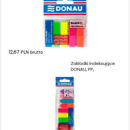
12,67 PLN
brutto
Dodaj do koszyka
Zakładki indeksujące
DONAU, PP,
12x45mm/12x42mm,
stand. /strzałka,
4x25/4x25 kart., mix
kolorów