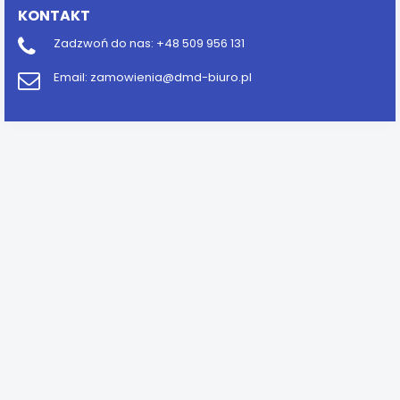
KONTAKT
Zadzwoń do nas:
+48 509 956 131
Email:
zamowienia@dmd-biuro.pl