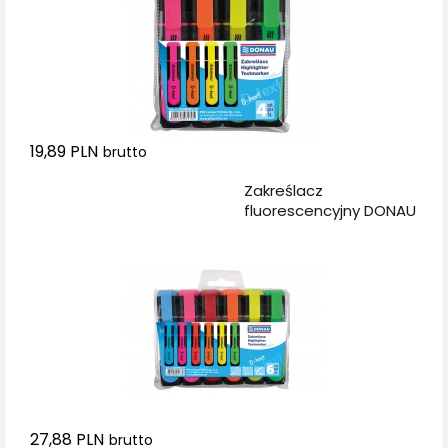
19,89 PLN
brutto
Dodaj do koszyka
Zakreślacz
fluorescencyjny DONAU
D-Text, 1-5mm (linia),
6szt., mix kolorów
27,88 PLN
brutto