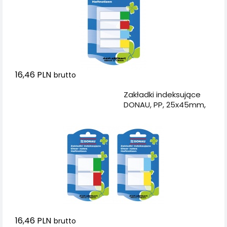
16,46 PLN
brutto
Dodaj do koszyka
Zakładki indeksujące
DONAU, PP, 25x45mm,
2x20 kart., mix kolorów
16,46 PLN
brutto