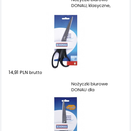
DONAU, klasyczne,
20,5cm, czarne
14,91 PLN
brutto
Dodaj do koszyka
Nożyczki biurowe
DONAU dla
leworęcznych,
klasyczne, 20,5cm,
czarne