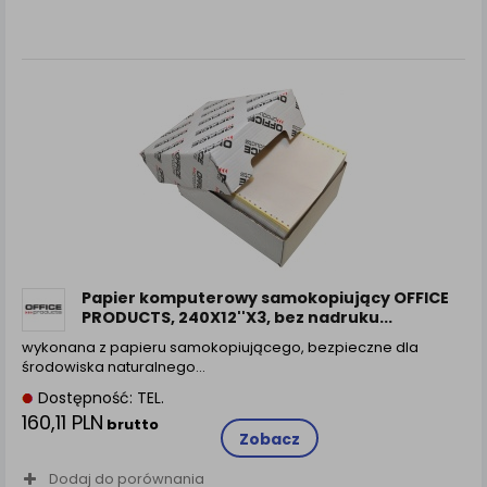
zamówienia na Państwa email lub wyświetlenie
Państwu prawidłowych informacji o promocjach czy
cenach indywidualnych, ważna jest Państwa
wcześniejsza zgoda której udzieliliście podczas
zakładania konta.
Każda Państwa zgoda jest dobrowolna i można ją w
dowolnym momencie wycofać.
Polityka prywatności (rozwiń)
Klauzula Informacyjna (rozwiń)
Lista Zaufanych Partnerów (rozwiń)
Papier komputerowy samokopiujący OFFICE
PRODUCTS, 240X12''X3, bez nadruku...
wykonana z papieru samokopiującego, bezpieczne dla
środowiska naturalnego…
Dostępność: TEL.
160,11 PLN
brutto
Zobacz
Dodaj do porównania