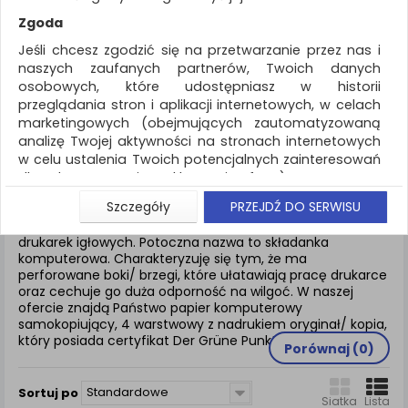
REKLAMA
Zgoda
AKTUALNOŚCI
Jeśli chcesz zgodzić się na przetwarzanie przez nas i
naszych zaufanych partnerów, Twoich danych
osobowych, które udostępniasz w historii
Papier i etykiety
Papier komputerowy
przeglądania stron i aplikacji internetowych, w celach
marketingowych (obejmujących zautomatyzowaną
ZNALEZIONYCH PRODUKTÓW: 1
analizę Twojej aktywności na stronach internetowych
w celu ustalenia Twoich potencjalnych zainteresowań
PAPIER KOMPUTEROWY
dla dostosowania reklamy i oferty), w tym na
umieszczanie tzw. cookies na Twoich urządzeniach i
Szczegóły
PRZEJDŹ DO SERWISU
ich odczytywanie, kliknij przycisk „Przejdź do serwisu”.
Papier komputerowy samokopiujący przeznaczony jest do
Jeśli nie chcesz wyrazić zgody lub ograniczyć jej
drukarek igłowych. Potoczna nazwa to składanka
komputerowa. Charakteryzuję się tym, że ma
zakres, kliknij „Szczegóły”, gdzie znajdziesz wszelkie
perforowane boki/ brzegi, które ułatawiają pracę drukarce
informacje o tym jak to zrobić . Te same informacje
oraz cechuje go duża odporność na wilgoć. W naszej
znajdziesz także na podstronie z naszą polityką
ofercie znajdą Państwo papier komputerowy
prywatności obowiązującą od 25 maja 2018.
samokopiujący, 4 warstwowy z nadrukiem oryginał/ kopia,
który posiada certyfikat Der Grüne Punkt/ Zielony Punkt.
W przypadku użytkowników zalogowanych, aby
Porównaj (
0
)
umożliwić prawidłową realizację Umowy z Państwem i
związane z tym prawidłowe działanie naszej strony
Standardowe
Sortuj po
www, a w szczególności np. wysłanie potwierdzenia
Siatka
Lista