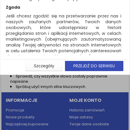
REKLAMA
Zgoda
AKTUALNOŚCI
Jeśli chcesz zgodzić się na przetwarzanie przez nas i
naszych zaufanych partnerów, Twoich danych
osobowych, które udostępniasz w historii
Wyniki wyszukiwania
przeglądania stron i aplikacji internetowych, w celach
marketingowych (obejmujących zautomatyzowaną
NIE ZNALEZIONO PRODUKTÓW
analizę Twojej aktywności na stronach internetowych
Nie odnaleziono produktów wg przyjętych kryteriów
w celu ustalenia Twoich potencjalnych zainteresowań
dla dostosowania reklamy i oferty), w tym na
PODPOWIEDZI
umieszczanie tzw. cookies na Twoich urządzeniach i
Szczegóły
PRZEJDŹ DO SERWISU
Zmień kryteria wyszukiwania zaznaczając inne filtry i
ich odczytywanie, kliknij przycisk „Przejdź do serwisu”.
wyszukaj ponownie
Sprawdź, czy wszystkie słowa zostały poprawnie
Jeśli nie chcesz wyrazić zgody lub ograniczyć jej
napisane.
zakres, kliknij „Szczegóły”, gdzie znajdziesz wszelkie
Spróbuj użyć innych słów kluczowych.
informacje o tym jak to zrobić . Te same informacje
znajdziesz także na podstronie z naszą polityką
INFORMACJE
MOJE KONTO
prywatności obowiązującą od 25 maja 2018.
W przypadku użytkowników zalogowanych, aby
Promocje
Historia zamówień
umożliwić prawidłową realizację Umowy z Państwem i
Nowe produkty
Moje adresy
związane z tym prawidłowe działanie naszej strony
Najczęściej kupowane
Twoje dane osobiste
www, a w szczególności np. wysłanie potwierdzenia