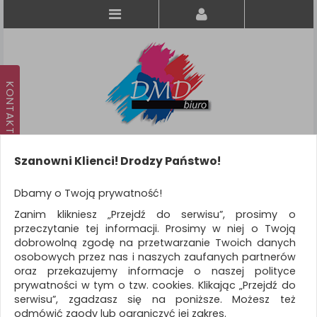
Szanowni Klienci! Drodzy Państwo!
Koszyk
produkt
(0)
Dbamy o Twoją prywatność!
Zanim klikniesz „Przejdź do serwisu”, prosimy o
KATEGORIE
przeczytanie tej informacji. Prosimy w niej o Twoją
dobrowolną zgodę na przetwarzanie Twoich danych
osobowych przez nas i naszych zaufanych partnerów
WSZYSTKIE KATEGORIE
oraz przekazujemy informacje o naszej polityce
prywatności w tym o tzw. cookies. Klikając „Przejdź do
FILTRY
Więcej
serwisu”, zgadzasz się na poniższe. Możesz też
odmówić zgody lub ograniczyć jej zakres.