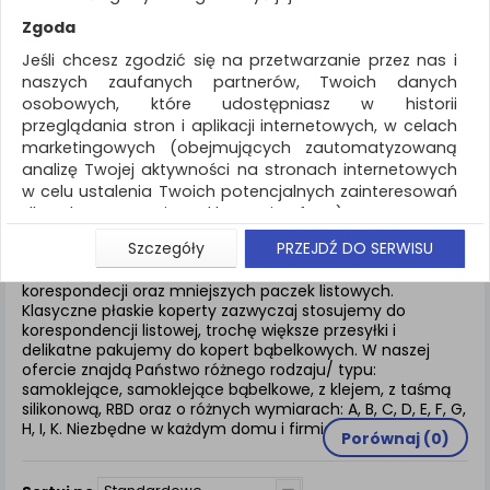
REKLAMA
Zgoda
AKTUALNOŚCI
Jeśli chcesz zgodzić się na przetwarzanie przez nas i
naszych zaufanych partnerów, Twoich danych
osobowych, które udostępniasz w historii
Koperty i akcesoria do wysyłek
Koperty
przeglądania stron i aplikacji internetowych, w celach
marketingowych (obejmujących zautomatyzowaną
ZNALEZIONYCH PRODUKTÓW: 82
analizę Twojej aktywności na stronach internetowych
w celu ustalenia Twoich potencjalnych zainteresowań
KOPERTY
dla dostosowania reklamy i oferty), w tym na
umieszczanie tzw. cookies na Twoich urządzeniach i
Szczegóły
PRZEJDŹ DO SERWISU
ich odczytywanie, kliknij przycisk „Przejdź do serwisu”.
Koperty to niezbedne opakowanie do przesyłania
Jeśli nie chcesz wyrazić zgody lub ograniczyć jej
korespondecji oraz mniejszych paczek listowych.
Klasyczne płaskie koperty zazwyczaj stosujemy do
zakres, kliknij „Szczegóły”, gdzie znajdziesz wszelkie
korespondencji listowej, trochę większe przesyłki i
informacje o tym jak to zrobić . Te same informacje
delikatne pakujemy do kopert bąbelkowych. W naszej
znajdziesz także na podstronie z naszą polityką
ofercie znajdą Państwo różnego rodzaju/ typu:
prywatności obowiązującą od 25 maja 2018.
samoklejące, samoklejące bąbelkowe, z klejem, z taśmą
silikonową, RBD oraz o różnych wymiarach: A, B, C, D, E, F, G,
W przypadku użytkowników zalogowanych, aby
H, I, K. Niezbędne w każdym domu i firmie.
umożliwić prawidłową realizację Umowy z Państwem i
Porównaj (
0
)
związane z tym prawidłowe działanie naszej strony
www, a w szczególności np. wysłanie potwierdzenia