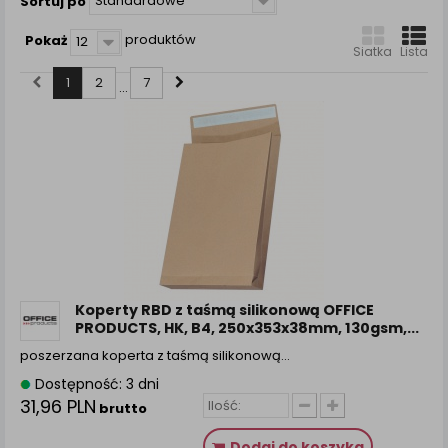
Standardowe
Sortuj po
zamówienia na Państwa email lub wyświetlenie
Państwu prawidłowych informacji o promocjach czy
produktów
Pokaż
12
cenach indywidualnych, ważna jest Państwa
Siatka
Lista
wcześniejsza zgoda której udzieliliście podczas
1
2
7
zakładania konta.
...
Każda Państwa zgoda jest dobrowolna i można ją w
dowolnym momencie wycofać.
Polityka prywatności (rozwiń)
Klauzula Informacyjna (rozwiń)
Lista Zaufanych Partnerów (rozwiń)
Koperty RBD z taśmą silikonową OFFICE
PRODUCTS, HK, B4, 250x353x38mm, 130gsm,...
poszerzana koperta z taśmą silikonową…
Dostępność: 3 dni
31,96 PLN
brutto
Dodaj do koszyka