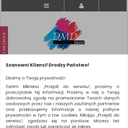
Szanowni Klienci! Drodzy Państwo!
Koszyk
produkt
(0)
Dbamy o Twoją prywatność!
Zanim klikniesz „Przejdź do serwisu”, prosimy o
KATEGORIE
przeczytanie tej informacji. Prosimy w niej o Twoją
dobrowolną zgodę na przetwarzanie Twoich danych
osobowych przez nas i naszych zaufanych partnerów
WSZYSTKIE KATEGORIE
oraz przekazujemy informacje o naszej polityce
prywatności w tym o tzw. cookies. Klikając „Przejdź do
FILTRY
Więcej
serwisu”, zgadzasz się na poniższe. Możesz też
odmówić zgody lub ograniczyć jej zakres.