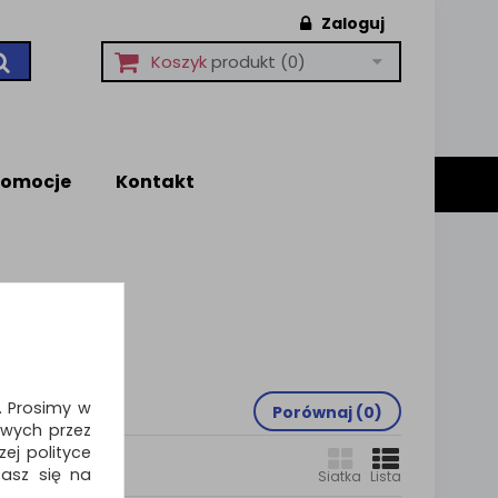
Zaloguj
Koszyk
produkt
(0)
romocje
Kontakt
sporcie.
i. Prosimy w
Porównaj (
0
)
wych przez
ej polityce
zasz się na
Siatka
Lista