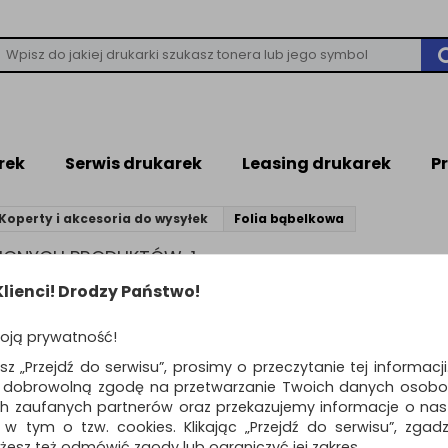
rek
Serwis drukarek
Leasing drukarek
P
Koperty i akcesoria do wysyłek
Folia bąbelkowa
ZIONYCH PRODUKTÓW: 1
lienci! Drodzy Państwo!
IA BĄBELKOWA
oją prywatność!
 do zabezpieczenia przesyłek lub przedmiotów będących w tran
esz „Przejdź do serwisu”, prosimy o przeczytanie tej informacj
ą dobrowolną zgodę na przetwarzanie Twoich danych osobo
ch zaufanych partnerów oraz przekazujemy informacje o nasz
Standardowe
o
 w tym o tzw. cookies. Klikając „Przejdź do serwisu”, zgad
żesz też odmówić zgody lub ograniczyć jej zakres.