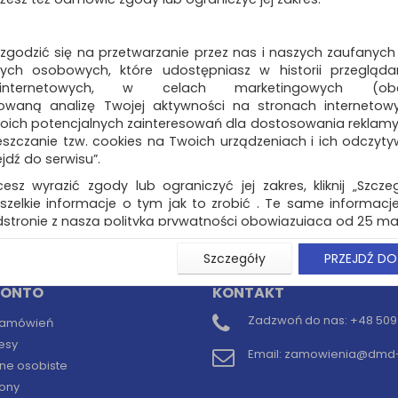
Folia bąbelkowa OFF
PRODUCTS, szer. 50
35g/m2, transpare
 zgodzić się na przetwarzanie przez nas i naszych zaufanych
ch osobowych, które udostępniasz w historii przeglądan
folia bąbelkowa…
 internetowych, w celach marketingowych (obe
Dostępność: 3 dni
owaną analizę Twojej aktywności na stronach internetow
oich potencjalnych zainteresowań dla dostosowania reklamy i
zczanie tzw. cookies na Twoich urządzeniach i ich odczytywan
ejdź do serwisu”.
cesz wyrazić zgody lub ograniczyć jej zakres, kliknij „Szcze
szelkie informacje o tym jak to zrobić . Te same informacje
stronie z naszą polityką prywatności obowiązującą od 25 maj
naj (
0
)
u użytkowników zalogowanych, aby umożliwić prawidłową 
Szczegóły
PRZEJDŹ DO
stwem i związane z tym prawidłowe działanie naszej stro
ści np. wysłanie potwierdzenia zamówienia na Państwa
KONTO
KONTAKT
ie Państwu prawidłowych informacji o promocjach c
ch, ważna jest Państwa wcześniejsza zgoda której udzieliliś
Zadzwoń do nas:
+48 509 
 zamówień
onta.
esy
Email:
zamowienia@dmd-b
wa zgoda jest dobrowolna i można ją w dowolnym momenci
ne osobiste
ony
prywatności (rozwiń)