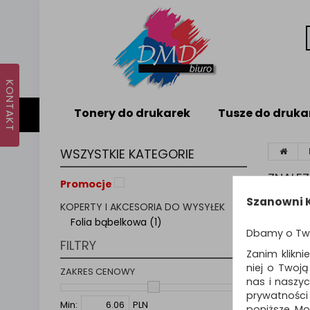
Tonery do drukarek
Tusze do druka
WSZYSTKIE KATEGORIE
ZNALE
Promocje
Szanowni K
KOPERTY I AKCESORIA DO WYSYŁEK
FOL
Folia bąbelkowa (1)
Dbamy o Tw
FILTRY
Polecana
Zanim klikni
niej o Twoj
ZAKRES CENOWY
nas i naszy
Sortuj p
prywatności
Min:
PLN
poniższe. Mo