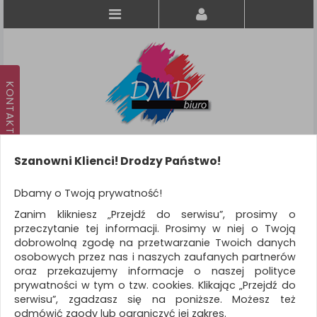
Szanowni Klienci! Drodzy Państwo!
Koszyk
produkt
(0)
Dbamy o Twoją prywatność!
Zanim klikniesz „Przejdź do serwisu”, prosimy o
KATEGORIE
przeczytanie tej informacji. Prosimy w niej o Twoją
dobrowolną zgodę na przetwarzanie Twoich danych
osobowych przez nas i naszych zaufanych partnerów
WSZYSTKIE KATEGORIE
oraz przekazujemy informacje o naszej polityce
prywatności w tym o tzw. cookies. Klikając „Przejdź do
FILTRY
Więcej
serwisu”, zgadzasz się na poniższe. Możesz też
odmówić zgody lub ograniczyć jej zakres.