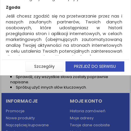
REKLAMA
Zgoda
AKTUALNOŚCI
Jeśli chcesz zgodzić się na przetwarzanie przez nas i
naszych zaufanych partnerów, Twoich danych
osobowych, które udostępniasz w historii
Wyniki wyszukiwania
przeglądania stron i aplikacji internetowych, w celach
marketingowych (obejmujących zautomatyzowaną
NIE ZNALEZIONO PRODUKTÓW
analizę Twojej aktywności na stronach internetowych
Nie odnaleziono produktów wg przyjętych kryteriów
w celu ustalenia Twoich potencjalnych zainteresowań
dla dostosowania reklamy i oferty), w tym na
PODPOWIEDZI
umieszczanie tzw. cookies na Twoich urządzeniach i
Szczegóły
PRZEJDŹ DO SERWISU
Zmień kryteria wyszukiwania zaznaczając inne filtry i
ich odczytywanie, kliknij przycisk „Przejdź do serwisu”.
wyszukaj ponownie
Sprawdź, czy wszystkie słowa zostały poprawnie
Jeśli nie chcesz wyrazić zgody lub ograniczyć jej
napisane.
zakres, kliknij „Szczegóły”, gdzie znajdziesz wszelkie
Spróbuj użyć innych słów kluczowych.
informacje o tym jak to zrobić . Te same informacje
znajdziesz także na podstronie z naszą polityką
INFORMACJE
MOJE KONTO
prywatności obowiązującą od 25 maja 2018.
W przypadku użytkowników zalogowanych, aby
Promocje
Historia zamówień
umożliwić prawidłową realizację Umowy z Państwem i
Nowe produkty
Moje adresy
związane z tym prawidłowe działanie naszej strony
Najczęściej kupowane
Twoje dane osobiste
www, a w szczególności np. wysłanie potwierdzenia