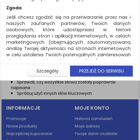
REKLAMA
Zgoda
AKTUALNOŚCI
Jeśli chcesz zgodzić się na przetwarzanie przez nas i
naszych zaufanych partnerów, Twoich danych
osobowych, które udostępniasz w historii
Wyniki wyszukiwania
przeglądania stron i aplikacji internetowych, w celach
marketingowych (obejmujących zautomatyzowaną
NIE ZNALEZIONO PRODUKTÓW
analizę Twojej aktywności na stronach internetowych
Nie odnaleziono produktów wg przyjętych kryteriów
w celu ustalenia Twoich potencjalnych zainteresowań
dla dostosowania reklamy i oferty), w tym na
PODPOWIEDZI
umieszczanie tzw. cookies na Twoich urządzeniach i
Szczegóły
PRZEJDŹ DO SERWISU
Zmień kryteria wyszukiwania zaznaczając inne filtry i
ich odczytywanie, kliknij przycisk „Przejdź do serwisu”.
wyszukaj ponownie
Sprawdź, czy wszystkie słowa zostały poprawnie
Jeśli nie chcesz wyrazić zgody lub ograniczyć jej
napisane.
zakres, kliknij „Szczegóły”, gdzie znajdziesz wszelkie
Spróbuj użyć innych słów kluczowych.
informacje o tym jak to zrobić . Te same informacje
znajdziesz także na podstronie z naszą polityką
INFORMACJE
MOJE KONTO
prywatności obowiązującą od 25 maja 2018.
W przypadku użytkowników zalogowanych, aby
Promocje
Historia zamówień
umożliwić prawidłową realizację Umowy z Państwem i
Nowe produkty
Moje adresy
związane z tym prawidłowe działanie naszej strony
Najczęściej kupowane
Twoje dane osobiste
www, a w szczególności np. wysłanie potwierdzenia