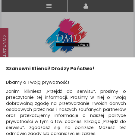
Szanowni Klienci! Drodzy Państwo!
Koszyk
produkt
(0)
Dbamy o Twoją prywatność!
Zanim klikniesz „Przejdź do serwisu”, prosimy o
KATEGORIE
przeczytanie tej informacji. Prosimy w niej o Twoją
dobrowolną zgodę na przetwarzanie Twoich danych
osobowych przez nas i naszych zaufanych partnerów
WSZYSTKIE KATEGORIE
oraz przekazujemy informacje o naszej polityce
prywatności w tym o tzw. cookies. Klikając „Przejdź do
FILTRY
Więcej
serwisu”, zgadzasz się na poniższe. Możesz też
odmówić zgody lub ograniczyć jej zakres.