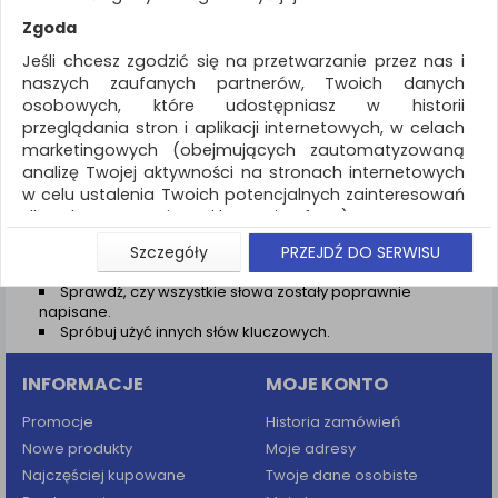
REKLAMA
Zgoda
AKTUALNOŚCI
Jeśli chcesz zgodzić się na przetwarzanie przez nas i
naszych zaufanych partnerów, Twoich danych
osobowych, które udostępniasz w historii
Wyniki wyszukiwania
przeglądania stron i aplikacji internetowych, w celach
marketingowych (obejmujących zautomatyzowaną
NIE ZNALEZIONO PRODUKTÓW
analizę Twojej aktywności na stronach internetowych
Nie odnaleziono produktów wg przyjętych kryteriów
w celu ustalenia Twoich potencjalnych zainteresowań
dla dostosowania reklamy i oferty), w tym na
PODPOWIEDZI
umieszczanie tzw. cookies na Twoich urządzeniach i
Szczegóły
PRZEJDŹ DO SERWISU
Zmień kryteria wyszukiwania zaznaczając inne filtry i
ich odczytywanie, kliknij przycisk „Przejdź do serwisu”.
wyszukaj ponownie
Sprawdź, czy wszystkie słowa zostały poprawnie
Jeśli nie chcesz wyrazić zgody lub ograniczyć jej
napisane.
zakres, kliknij „Szczegóły”, gdzie znajdziesz wszelkie
Spróbuj użyć innych słów kluczowych.
informacje o tym jak to zrobić . Te same informacje
znajdziesz także na podstronie z naszą polityką
INFORMACJE
MOJE KONTO
prywatności obowiązującą od 25 maja 2018.
W przypadku użytkowników zalogowanych, aby
Promocje
Historia zamówień
umożliwić prawidłową realizację Umowy z Państwem i
Nowe produkty
Moje adresy
związane z tym prawidłowe działanie naszej strony
Najczęściej kupowane
Twoje dane osobiste
www, a w szczególności np. wysłanie potwierdzenia