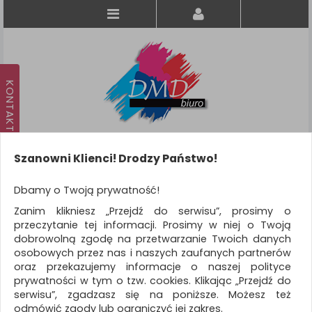
Szanowni Klienci! Drodzy Państwo!
Koszyk
produkt
(0)
Dbamy o Twoją prywatność!
Zanim klikniesz „Przejdź do serwisu”, prosimy o
KATEGORIE
przeczytanie tej informacji. Prosimy w niej o Twoją
dobrowolną zgodę na przetwarzanie Twoich danych
osobowych przez nas i naszych zaufanych partnerów
WSZYSTKIE KATEGORIE
oraz przekazujemy informacje o naszej polityce
prywatności w tym o tzw. cookies. Klikając „Przejdź do
FILTRY
Więcej
serwisu”, zgadzasz się na poniższe. Możesz też
odmówić zgody lub ograniczyć jej zakres.