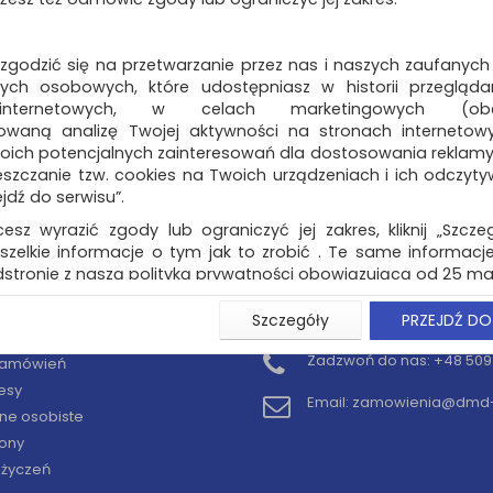
 zgodzić się na przetwarzanie przez nas i naszych zaufanych
ch osobowych, które udostępniasz w historii przeglądan
 internetowych, w celach marketingowych (obe
owaną analizę Twojej aktywności na stronach internetow
oich potencjalnych zainteresowań dla dostosowania reklamy i
zczanie tzw. cookies na Twoich urządzeniach i ich odczytywan
ejdź do serwisu”.
cesz wyrazić zgody lub ograniczyć jej zakres, kliknij „Szcze
szelkie informacje o tym jak to zrobić . Te same informacje
stronie z naszą polityką prywatności obowiązującą od 25 maj
u użytkowników zalogowanych, aby umożliwić prawidłową 
Szczegóły
PRZEJDŹ DO
KONTO
KONTAKT
stwem i związane z tym prawidłowe działanie naszej stro
ści np. wysłanie potwierdzenia zamówienia na Państwa
Zadzwoń do nas:
+48 509 
 zamówień
ie Państwu prawidłowych informacji o promocjach c
esy
ch, ważna jest Państwa wcześniejsza zgoda której udzieliliś
Email:
zamowienia@dmd-b
onta.
ne osobiste
ony
wa zgoda jest dobrowolna i można ją w dowolnym momenci
y życzeń
prywatności (rozwiń)