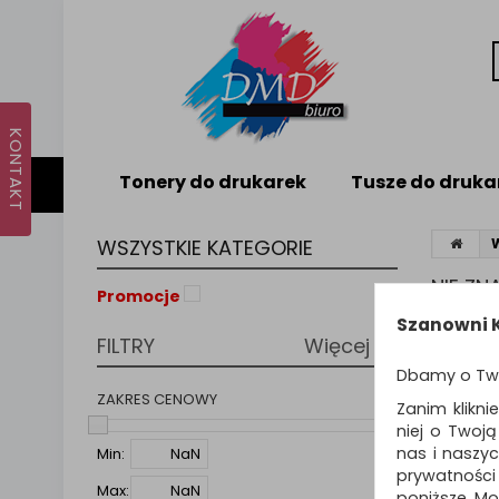
Tonery do drukarek
Tusze do druka
WSZYSTKIE KATEGORIE
NIE Z
Promocje
Nie odna
Szanowni K
FILTRY
Więcej
PODPO
Dbamy o Tw
Zmie
Spr
ZAKRES CENOWY
Zanim klikni
Spró
niej o Twoj
nas i naszy
Min:
prywatności
Max:
poniższe. Mo