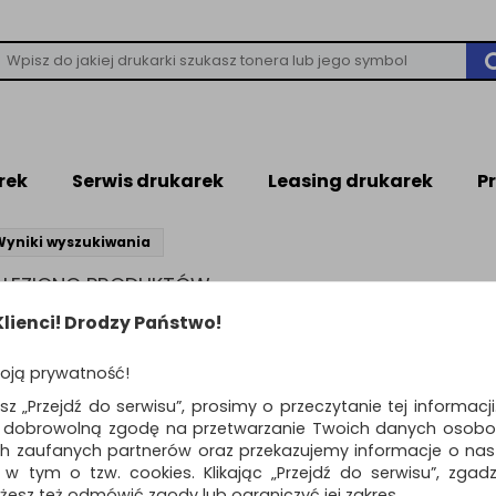
rek
Serwis drukarek
Leasing drukarek
P
Wyniki wyszukiwania
NALEZIONO PRODUKTÓW
leziono produktów wg przyjętych kryteriów
lienci! Drodzy Państwo!
WIEDZI
oją prywatność!
ń kryteria wyszukiwania zaznaczając inne filtry i wyszukaj ponownie
awdź, czy wszystkie słowa zostały poprawnie napisane.
esz „Przejdź do serwisu”, prosimy o przeczytanie tej informacj
buj użyć innych słów kluczowych.
ą dobrowolną zgodę na przetwarzanie Twoich danych osobo
ch zaufanych partnerów oraz przekazujemy informacje o nasz
 w tym o tzw. cookies. Klikając „Przejdź do serwisu”, zgad
żesz też odmówić zgody lub ograniczyć jej zakres.