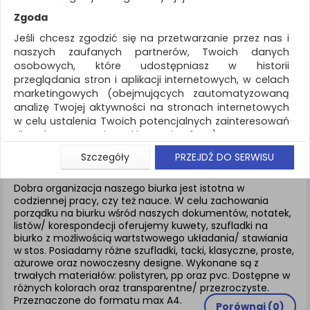
REKLAMA
Zgoda
AKTUALNOŚCI
Jeśli chcesz zgodzić się na przetwarzanie przez nas i
naszych zaufanych partnerów, Twoich danych
osobowych, które udostępniasz w historii
Drobne akcesoria biurowe
Szufladki na
przeglądania stron i aplikacji internetowych, w celach
biurko
marketingowych (obejmujących zautomatyzowaną
analizę Twojej aktywności na stronach internetowych
ZNALEZIONYCH PRODUKTÓW: 10
w celu ustalenia Twoich potencjalnych zainteresowań
dla dostosowania reklamy i oferty), w tym na
umieszczanie tzw. cookies na Twoich urządzeniach i
SZUFLADKI NA BIURKO
Szczegóły
PRZEJDŹ DO SERWISU
ich odczytywanie, kliknij przycisk „Przejdź do serwisu”.
Jeśli nie chcesz wyrazić zgody lub ograniczyć jej
Dobra organizacja naszego biurka jest istotna w
zakres, kliknij „Szczegóły”, gdzie znajdziesz wszelkie
codziennej pracy, czy też nauce. W celu zachowania
informacje o tym jak to zrobić . Te same informacje
porządku na biurku wśród naszych dokumentów, notatek,
znajdziesz także na podstronie z naszą polityką
listów/ korespondecji oferujemy kuwety, szufladki na
biurko z możliwością wartstwowego układania/ stawiania
prywatności obowiązującą od 25 maja 2018.
w stos. Posiadamy różne szufladki, tacki, klasyczne, proste,
W przypadku użytkowników zalogowanych, aby
ażurowe oraz nowoczesny designe. Wykonane są z
umożliwić prawidłową realizację Umowy z Państwem i
trwałych materiałów: polistyren, pp oraz pvc. Dostępne w
związane z tym prawidłowe działanie naszej strony
różnych kolorach oraz transparentne/ przezroczyste.
Przeznaczone do formatu max A4.
www, a w szczególności np. wysłanie potwierdzenia
Porównaj (
0
)