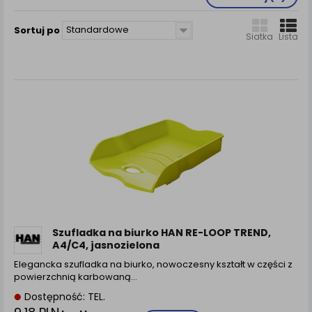
zamówienia na Państwa email lub wyświetlenie
Państwu prawidłowych informacji o promocjach czy
Standardowe
Sortuj po
cenach indywidualnych, ważna jest Państwa
Siatka
Lista
wcześniejsza zgoda której udzieliliście podczas
zakładania konta.
Każda Państwa zgoda jest dobrowolna i można ją w
dowolnym momencie wycofać.
Polityka prywatności (rozwiń)
Klauzula Informacyjna (rozwiń)
Lista Zaufanych Partnerów (rozwiń)
Szufladka na biurko HAN RE-LOOP TREND,
A4/C4, jasnozielona
Elegancka szufladka na biurko, nowoczesny kształt w części z
powierzchnią karbowaną…
Dostępność: TEL.