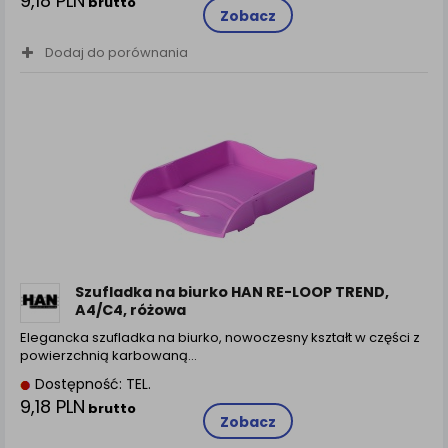
9,18 PLN
brutto
Zobacz
Dodaj do porównania
Szufladka na biurko HAN RE-LOOP TREND,
A4/C4, różowa
Elegancka szufladka na biurko, nowoczesny kształt w części z
powierzchnią karbowaną…
Dostępność: TEL.
9,18 PLN
brutto
Zobacz