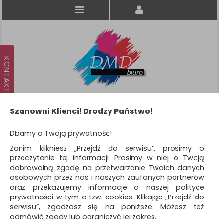
Szanowni Klienci! Drodzy Państwo!
Koszyk
produkt
(0)
Dbamy o Twoją prywatność!
Zanim klikniesz „Przejdź do serwisu”, prosimy o
KATEGORIE
przeczytanie tej informacji. Prosimy w niej o Twoją
dobrowolną zgodę na przetwarzanie Twoich danych
osobowych przez nas i naszych zaufanych partnerów
WSZYSTKIE KATEGORIE
oraz przekazujemy informacje o naszej polityce
prywatności w tym o tzw. cookies. Klikając „Przejdź do
FILTRY
Więcej
serwisu”, zgadzasz się na poniższe. Możesz też
odmówić zgody lub ograniczyć jej zakres.