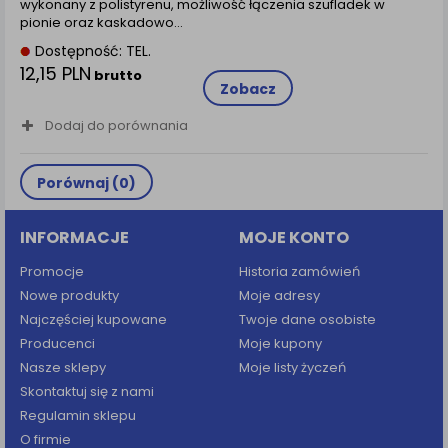
wykonany z polistyrenu, możliwość łączenia szufladek w
pionie oraz kaskadowo…
Dostępność: TEL.
12,15 PLN
brutto
Zobacz
Dodaj do porównania
Porównaj (
0
)
INFORMACJE
MOJE KONTO
Promocje
Historia zamówień
Nowe produkty
Moje adresy
Najczęściej kupowane
Twoje dane osobiste
Producenci
Moje kupony
Nasze sklepy
Moje listy życzeń
Skontaktuj się z nami
Regulamin sklepu
O firmie