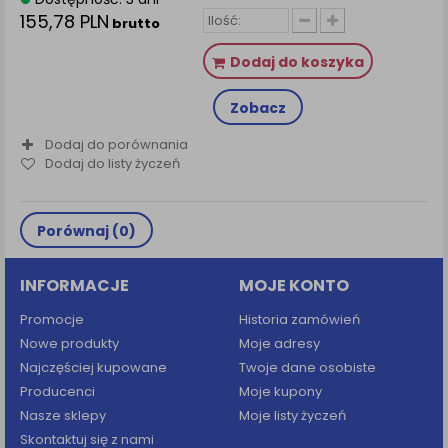
155,78 PLN
brutto
Dodaj do koszyka
Zobacz
Dodaj do porównania
Dodaj do listy życzeń
Porównaj (
0
)
INFORMACJE
MOJE KONTO
Promocje
Historia zamówień
Nowe produkty
Moje adresy
Najczęściej kupowane
Twoje dane osobiste
Producenci
Moje kupony
Nasze sklepy
Moje listy życzeń
Skontaktuj się z nami