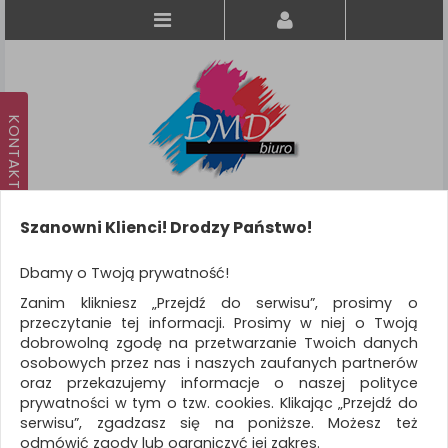
Szanowni Klienci! Drodzy Państwo!
Koszyk
produkt
(0)
Dbamy o Twoją prywatność!
Zanim klikniesz „Przejdź do serwisu”, prosimy o
KATEGORIE
przeczytanie tej informacji. Prosimy w niej o Twoją
dobrowolną zgodę na przetwarzanie Twoich danych
osobowych przez nas i naszych zaufanych partnerów
WSZYSTKIE KATEGORIE
oraz przekazujemy informacje o naszej polityce
prywatności w tym o tzw. cookies. Klikając „Przejdź do
FILTRY
Więcej
serwisu”, zgadzasz się na poniższe. Możesz też
odmówić zgody lub ograniczyć jej zakres.