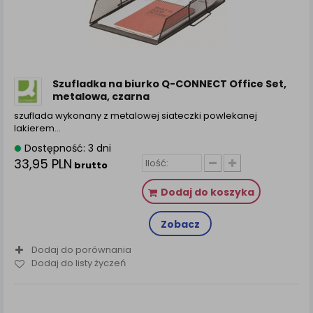
zamówienia na Państwa email lub wyświetlenie
Państwu prawidłowych informacji o promocjach czy
cenach indywidualnych, ważna jest Państwa
wcześniejsza zgoda której udzieliliście podczas
zakładania konta.
Każda Państwa zgoda jest dobrowolna i można ją w
Szufladka na biurko Q-CONNECT Office Set,
dowolnym momencie wycofać.
metalowa, czarna
Polityka prywatności (rozwiń)
szuflada wykonany z metalowej siateczki powlekanej
lakierem…
Klauzula Informacyjna (rozwiń)
Dostępność: 3 dni
Lista Zaufanych Partnerów (rozwiń)
33,95 PLN
brutto
Dodaj do koszyka
Zobacz
Dodaj do porównania
Dodaj do listy życzeń