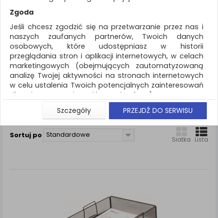
REKLAMA
Zgoda
AKTUALNOŚCI
Jeśli chcesz zgodzić się na przetwarzanie przez nas i
naszych zaufanych partnerów, Twoich danych
osobowych, które udostępniasz w historii
Drobne akcesoria biurowe
Szufladka metal
przeglądania stron i aplikacji internetowych, w celach
marketingowych (obejmujących zautomatyzowaną
ZNALEZIONYCH PRODUKTÓW: 5
analizę Twojej aktywności na stronach internetowych
w celu ustalenia Twoich potencjalnych zainteresowań
SZUFLADKA METAL
dla dostosowania reklamy i oferty), w tym na
umieszczanie tzw. cookies na Twoich urządzeniach i
Szczegóły
PRZEJDŹ DO SERWISU
Porównaj (
0
)
ich odczytywanie, kliknij przycisk „Przejdź do serwisu”.
Jeśli nie chcesz wyrazić zgody lub ograniczyć jej
Standardowe
Sortuj po
zakres, kliknij „Szczegóły”, gdzie znajdziesz wszelkie
Siatka
Lista
informacje o tym jak to zrobić . Te same informacje
znajdziesz także na podstronie z naszą polityką
prywatności obowiązującą od 25 maja 2018.
W przypadku użytkowników zalogowanych, aby
umożliwić prawidłową realizację Umowy z Państwem i
związane z tym prawidłowe działanie naszej strony
www, a w szczególności np. wysłanie potwierdzenia