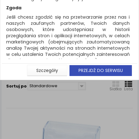
REKLAMA
Zgoda
AKTUALNOŚCI
Jeśli chcesz zgodzić się na przetwarzanie przez nas i
naszych zaufanych partnerów, Twoich danych
osobowych, które udostępniasz w historii
Drobne akcesoria biurowe
Stojak
przeglądania stron i aplikacji internetowych, w celach
marketingowych (obejmujących zautomatyzowaną
ZNALEZIONYCH PRODUKTÓW: 1
analizę Twojej aktywności na stronach internetowych
w celu ustalenia Twoich potencjalnych zainteresowań
STOJAK
dla dostosowania reklamy i oferty), w tym na
umieszczanie tzw. cookies na Twoich urządzeniach i
Szczegóły
PRZEJDŹ DO SERWISU
Porównaj (
0
)
ich odczytywanie, kliknij przycisk „Przejdź do serwisu”.
Jeśli nie chcesz wyrazić zgody lub ograniczyć jej
Standardowe
Sortuj po
zakres, kliknij „Szczegóły”, gdzie znajdziesz wszelkie
Siatka
Lista
informacje o tym jak to zrobić . Te same informacje
znajdziesz także na podstronie z naszą polityką
prywatności obowiązującą od 25 maja 2018.
W przypadku użytkowników zalogowanych, aby
umożliwić prawidłową realizację Umowy z Państwem i
związane z tym prawidłowe działanie naszej strony
www, a w szczególności np. wysłanie potwierdzenia