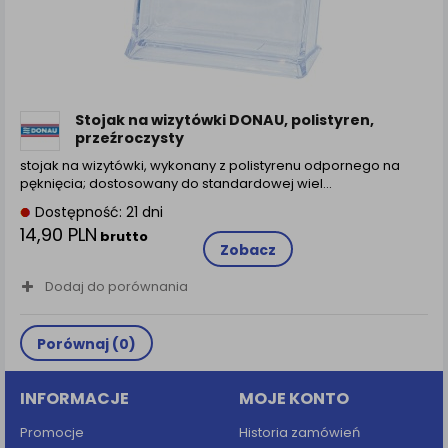
zamówienia na Państwa email lub wyświetlenie
Państwu prawidłowych informacji o promocjach czy
cenach indywidualnych, ważna jest Państwa
wcześniejsza zgoda której udzieliliście podczas
zakładania konta.
Każda Państwa zgoda jest dobrowolna i można ją w
Stojak na wizytówki DONAU, polistyren,
dowolnym momencie wycofać.
przeźroczysty
Polityka prywatności (rozwiń)
stojak na wizytówki, wykonany z polistyrenu odpornego na
pęknięcia; dostosowany do standardowej wiel...
Klauzula Informacyjna (rozwiń)
Dostępność: 21 dni
Lista Zaufanych Partnerów (rozwiń)
14,90 PLN
brutto
Zobacz
Dodaj do porównania
Porównaj (
0
)
INFORMACJE
MOJE KONTO
Promocje
Historia zamówień