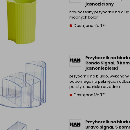
jasnozielony
nowoczesny przybornik na dług
modnych kolor...
Dostępność: TEL.
Przybornik na biurk
Rondo Signal, 9 kom
jasnoniebieski
przybornik na biurko, wykonany 
odpornego na pęknięcia i odksz
polistyrenu; niska przednia ...
Dostępność: TEL.
Przybornik na biurk
Bravo Signal, 5 kom