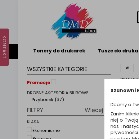
Tonery do drukarek
Tusze do druka
WSZYSTKIE KATEGORIE
ZNALE
Promocje
Szanowni K
DROBNE AKCESORIA BIUROWE
PRZ
Przybornik (37)
Dbamy o Tw
FILTRY
Więcej
Zanim klikni
niej o Twoj
Sortuj p
KLASA
nas i naszy
Ekonomiczne
prywatności
poniższe. Mo
Premium