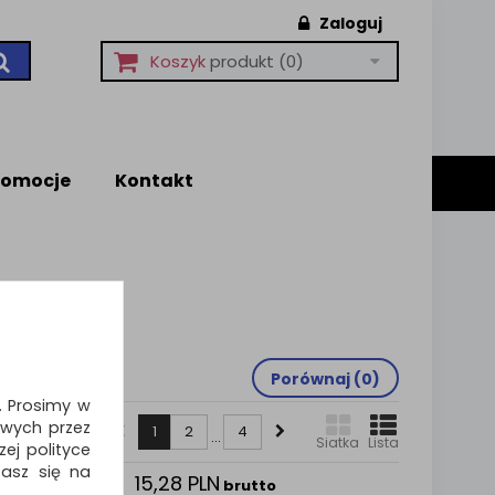
Zaloguj
Koszyk
produkt
(0)
romocje
Kontakt
Porównaj (
0
)
i. Prosimy w
wych przez
1
2
4
...
Siatka
Lista
ej polityce
zasz się na
15,28 PLN
pisy
brutto