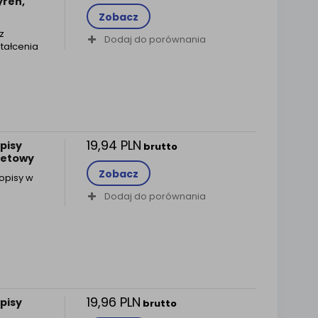
yren,
Zobacz
z
Dodaj do porównania
tałcenia
19,94 PLN
pisy
brutto
letowy
Zobacz
opisy w
Dodaj do porównania
19,96 PLN
pisy
brutto