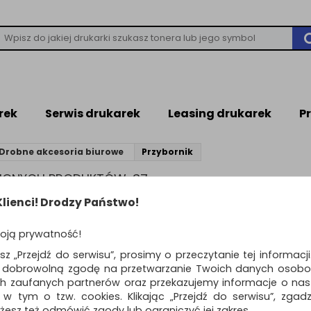
rek
Serwis drukarek
Leasing drukarek
P
Drobne akcesoria biurowe
Przybornik
ZIONYCH PRODUKTÓW: 37
lienci! Drodzy Państwo!
YBORNIK
oją prywatność!
esz „Przejdź do serwisu”, prosimy o przeczytanie tej informacj
ą dobrowolną zgodę na przetwarzanie Twoich danych osobo
produktów
Pokaż
Standardowe
12
o
ch zaufanych partnerów oraz przekazujemy informacje o nasz
 w tym o tzw. cookies. Klikając „Przejdź do serwisu”, zgad
Przybornik na długo
żesz też odmówić zgody lub ograniczyć jej zakres.