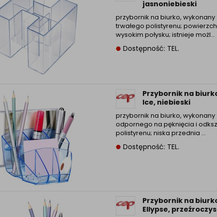
jasnoniebieski
przybornik na biurko, wykonany 
trwałego polistyrenu; powierzch
wysokim połysku; istnieje możl...
Dostępność: TEL.
Przybornik na biurk
Ice, niebieski
przybornik na biurko, wykonany 
odpornego na pęknięcia i odksz
polistyrenu; niska przednia ...
Dostępność: TEL.
Przybornik na biurk
Ellypse, przeźroczys