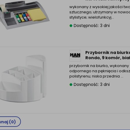
wykonany z wysokiej jakości tw
sztucznego; utrzymany w nowo
stylistyce; wielofunkcyj...
Dostępność: 3 dni
Przybornik na biurk
Rondo, 9 komór, bia
przybornik na biurko, wykonany 
odpornego na pęknięcia i odksz
polistyrenu; niska przednia ...
Dostępność: 3 dni
naj (
0
)