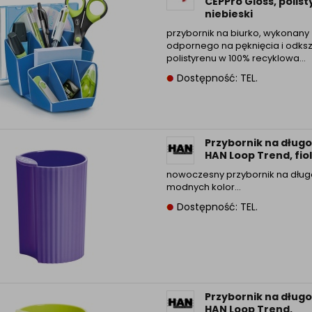
CEPPro Gloss, polist
Informacyjna (rozwiń)
niebieski
ufanych Partnerów (rozwiń)
przybornik na biurko, wykonany 
odpornego na pęknięcia i odksz
polistyrenu w 100% recyklowa...
Dostępność: TEL.
Przybornik na długo
HAN Loop Trend, fio
nowoczesny przybornik na dług
modnych kolor...
Dostępność: TEL.
Przybornik na długo
HAN Loop Trend,