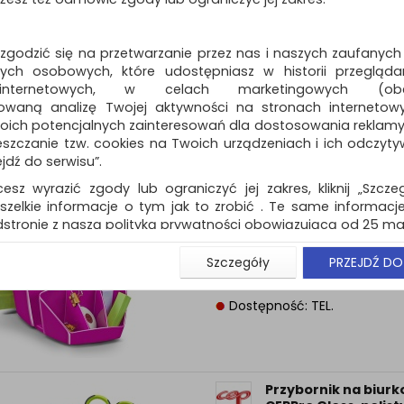
HAN Loop I-Colour,
czerwony
nowoczesny przybornik na dług
 zgodzić się na przetwarzanie przez nas i naszych zaufanych
modnych kolor...
ch osobowych, które udostępniasz w historii przeglądan
 internetowych, w celach marketingowych (obe
Dostępność: TEL.
owaną analizę Twojej aktywności na stronach internetow
oich potencjalnych zainteresowań dla dostosowania reklamy i
zczanie tzw. cookies na Twoich urządzeniach i ich odczytywan
ejdź do serwisu”.
cesz wyrazić zgody lub ograniczyć jej zakres, kliknij „Szcze
Przybornik na biurk
szelkie informacje o tym jak to zrobić . Te same informacje
CEPPro Gloss, polist
różowy
stronie z naszą polityką prywatności obowiązującą od 25 maj
przybornik na biurko, wykonany 
u użytkowników zalogowanych, aby umożliwić prawidłową 
Szczegóły
PRZEJDŹ DO
odpornego na pęknięcia i odksz
stwem i związane z tym prawidłowe działanie naszej stro
polistyrenu w 100% recyklowa...
ści np. wysłanie potwierdzenia zamówienia na Państwa
ie Państwu prawidłowych informacji o promocjach c
Dostępność: TEL.
ch, ważna jest Państwa wcześniejsza zgoda której udzieliliś
onta.
wa zgoda jest dobrowolna i można ją w dowolnym momenci
Przybornik na biurk
prywatności (rozwiń)