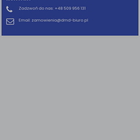
Zadzwoń do nas:
+48 509 956 131
Email:
zamowienia@dmd-biuro.pl