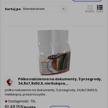
zamówienia na Państwa email lub wyświetlenie
Państwu prawidłowych informacji o promocjach czy
Standardowe
Sortuj po
cenach indywidualnych, ważna jest Państwa
Siatka
Lista
wcześniejsza zgoda której udzieliliście podczas
zakładania konta.
Każda Państwa zgoda jest dobrowolna i można ją w
dowolnym momencie wycofać.
Polityka prywatności (rozwiń)
Klauzula Informacyjna (rozwiń)
Lista Zaufanych Partnerów (rozwiń)
Półka naścienna na dokumenty, 3 przegrody,
34,8x7,9x50,5, nietłukąca,...
półka naścienna na dokumenty, 3 przegrody, 34,8x7,9x50,5,
nietłukąca, przezroczysta...
Dostępność: TEL.
61,48 PLN
brutto