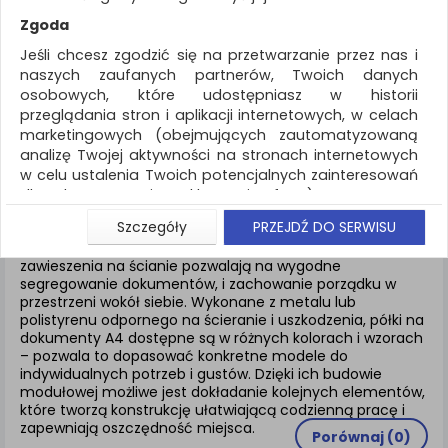
REKLAMA
Zgoda
AKTUALNOŚCI
Jeśli chcesz zgodzić się na przetwarzanie przez nas i
naszych zaufanych partnerów, Twoich danych
osobowych, które udostępniasz w historii
Drobne akcesoria biurowe
Półki
przeglądania stron i aplikacji internetowych, w celach
marketingowych (obejmujących zautomatyzowaną
ZNALEZIONYCH PRODUKTÓW: 1
analizę Twojej aktywności na stronach internetowych
w celu ustalenia Twoich potencjalnych zainteresowań
PÓŁKI
dla dostosowania reklamy i oferty), w tym na
umieszczanie tzw. cookies na Twoich urządzeniach i
Szczegóły
PRZEJDŹ DO SERWISU
ich odczytywanie, kliknij przycisk „Przejdź do serwisu”.
Półki na dokumenty przeznaczone są na biurko lub do
Jeśli nie chcesz wyrazić zgody lub ograniczyć jej
zawieszenia na ścianie pozwalają na wygodne
segregowanie dokumentów, i zachowanie porządku w
zakres, kliknij „Szczegóły”, gdzie znajdziesz wszelkie
przestrzeni wokół siebie. Wykonane z metalu lub
informacje o tym jak to zrobić . Te same informacje
polistyrenu odpornego na ścieranie i uszkodzenia, półki na
znajdziesz także na podstronie z naszą polityką
dokumenty A4 dostępne są w różnych kolorach i wzorach
prywatności obowiązującą od 25 maja 2018.
– pozwala to dopasować konkretne modele do
indywidualnych potrzeb i gustów. Dzięki ich budowie
W przypadku użytkowników zalogowanych, aby
modułowej możliwe jest dokładanie kolejnych elementów,
umożliwić prawidłową realizację Umowy z Państwem i
które tworzą konstrukcję ułatwiającą codzienną pracę i
związane z tym prawidłowe działanie naszej strony
zapewniają oszczędność miejsca.
www, a w szczególności np. wysłanie potwierdzenia
Porównaj (
0
)