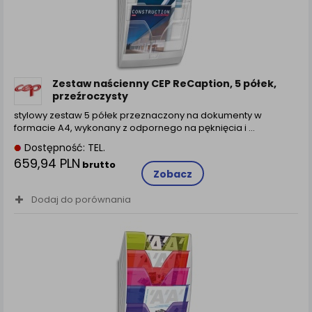
zamówienia na Państwa email lub wyświetlenie
Państwu prawidłowych informacji o promocjach czy
cenach indywidualnych, ważna jest Państwa
wcześniejsza zgoda której udzieliliście podczas
zakładania konta.
Każda Państwa zgoda jest dobrowolna i można ją w
Zestaw naścienny CEP ReCaption, 5 półek,
dowolnym momencie wycofać.
przeźroczysty
Polityka prywatności (rozwiń)
stylowy zestaw 5 półek przeznaczony na dokumenty w
formacie A4, wykonany z odpornego na pęknięcia i ...
Klauzula Informacyjna (rozwiń)
Dostępność: TEL.
Lista Zaufanych Partnerów (rozwiń)
659,94 PLN
brutto
Zobacz
Dodaj do porównania