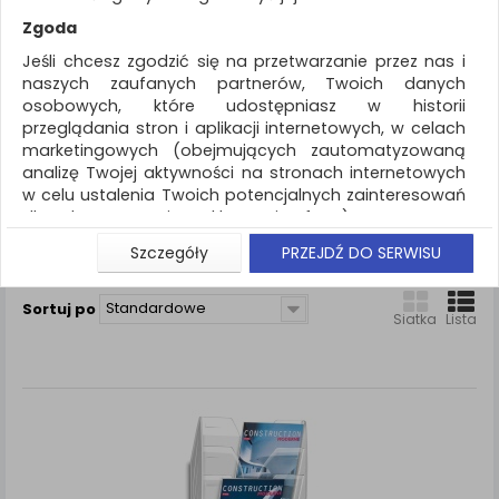
REKLAMA
Zgoda
AKTUALNOŚCI
Jeśli chcesz zgodzić się na przetwarzanie przez nas i
naszych zaufanych partnerów, Twoich danych
osobowych, które udostępniasz w historii
Drobne akcesoria biurowe
Półka
przeglądania stron i aplikacji internetowych, w celach
marketingowych (obejmujących zautomatyzowaną
ZNALEZIONYCH PRODUKTÓW: 5
analizę Twojej aktywności na stronach internetowych
w celu ustalenia Twoich potencjalnych zainteresowań
PÓŁKA
dla dostosowania reklamy i oferty), w tym na
umieszczanie tzw. cookies na Twoich urządzeniach i
Szczegóły
PRZEJDŹ DO SERWISU
Porównaj (
0
)
ich odczytywanie, kliknij przycisk „Przejdź do serwisu”.
Jeśli nie chcesz wyrazić zgody lub ograniczyć jej
Standardowe
Sortuj po
zakres, kliknij „Szczegóły”, gdzie znajdziesz wszelkie
Siatka
Lista
informacje o tym jak to zrobić . Te same informacje
znajdziesz także na podstronie z naszą polityką
prywatności obowiązującą od 25 maja 2018.
W przypadku użytkowników zalogowanych, aby
umożliwić prawidłową realizację Umowy z Państwem i
związane z tym prawidłowe działanie naszej strony
www, a w szczególności np. wysłanie potwierdzenia