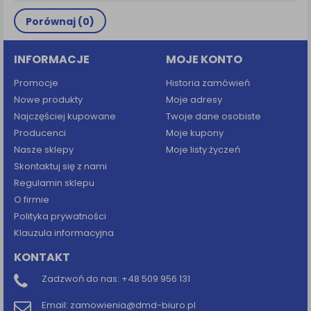
Porównaj (
0
)
INFORMACJE
MOJE KONTO
Promocje
Historia zamówień
Nowe produkty
Moje adresy
Najczęściej kupowane
Twoje dane osobiste
Producenci
Moje kupony
Nasze sklepy
Moje listy życzeń
Skontaktuj się z nami
Regulamin sklepu
O firmie
Polityka prywatności
Klauzula informacyjna
KONTAKT
Zadzwoń do nas:
+48 509 956 131
Email:
zamowienia@dmd-biuro.pl