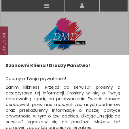
Szanowni Klienci! Drodzy Państwo!
Koszyk
produkt
(0)
Dbamy o Twoją prywatność!
Zanim klikniesz „Przejdź do serwisu”, prosimy o
KATEGORIE
przeczytanie tej informacji. Prosimy w niej o Twoją
dobrowolną zgodę na przetwarzanie Twoich danych
osobowych przez nas i naszych zaufanych partnerów
WSZYSTKIE KATEGORIE
oraz przekazujemy informacje o naszej polityce
prywatności w tym o tzw. cookies. Klikając „Przejdź do
FILTRY
Więcej
serwisu”, zgadzasz się na poniższe. Możesz też
odmówić zgody lub ograniczyć jej zakres.