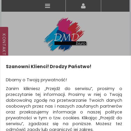
Szanowni Klienci! Drodzy Państwo!
Koszyk
produkt
(0)
Dbamy o Twoją prywatność!
Zanim klikniesz „Przejdź do serwisu”, prosimy o
KATEGORIE
przeczytanie tej informacji. Prosimy w niej o Twoją
dobrowolną zgodę na przetwarzanie Twoich danych
osobowych przez nas i naszych zaufanych partnerów
WSZYSTKIE KATEGORIE
oraz przekazujemy informacje o naszej polityce
prywatności w tym o tzw. cookies. Klikając „Przejdź do
FILTRY
Więcej
serwisu”, zgadzasz się na poniższe. Możesz też
odmówić zgody lub ograniczyć jej zakres.