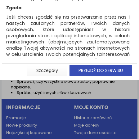
REKLAMA
Zgoda
AKTUALNOŚCI
Jeśli chcesz zgodzić się na przetwarzanie przez nas i
naszych zaufanych partnerów, Twoich danych
osobowych, które udostępniasz w historii
Wyniki wyszukiwania
przeglądania stron i aplikacji internetowych, w celach
marketingowych (obejmujących zautomatyzowaną
NIE ZNALEZIONO PRODUKTÓW
analizę Twojej aktywności na stronach internetowych
Nie odnaleziono produktów wg przyjętych kryteriów
w celu ustalenia Twoich potencjalnych zainteresowań
dla dostosowania reklamy i oferty), w tym na
PODPOWIEDZI
umieszczanie tzw. cookies na Twoich urządzeniach i
Szczegóły
PRZEJDŹ DO SERWISU
Zmień kryteria wyszukiwania zaznaczając inne filtry i
ich odczytywanie, kliknij przycisk „Przejdź do serwisu”.
wyszukaj ponownie
Sprawdź, czy wszystkie słowa zostały poprawnie
Jeśli nie chcesz wyrazić zgody lub ograniczyć jej
napisane.
zakres, kliknij „Szczegóły”, gdzie znajdziesz wszelkie
Spróbuj użyć innych słów kluczowych.
informacje o tym jak to zrobić . Te same informacje
znajdziesz także na podstronie z naszą polityką
INFORMACJE
MOJE KONTO
prywatności obowiązującą od 25 maja 2018.
W przypadku użytkowników zalogowanych, aby
Promocje
Historia zamówień
umożliwić prawidłową realizację Umowy z Państwem i
Nowe produkty
Moje adresy
związane z tym prawidłowe działanie naszej strony
Najczęściej kupowane
Twoje dane osobiste
www, a w szczególności np. wysłanie potwierdzenia