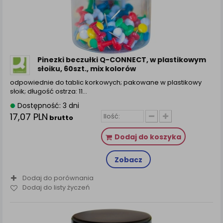
zamówienia na Państwa email lub wyświetlenie
Państwu prawidłowych informacji o promocjach czy
cenach indywidualnych, ważna jest Państwa
wcześniejsza zgoda której udzieliliście podczas
zakładania konta.
Każda Państwa zgoda jest dobrowolna i można ją w
Pinezki beczułki Q-CONNECT, w plastikowym
dowolnym momencie wycofać.
słoiku, 60szt., mix kolorów
Polityka prywatności (rozwiń)
odpowiednie do tablic korkowych; pakowane w plastikowy
słoik; długość ostrza: 11...
Klauzula Informacyjna (rozwiń)
Dostępność: 3 dni
Lista Zaufanych Partnerów (rozwiń)
17,07 PLN
brutto
Dodaj do koszyka
Zobacz
Dodaj do porównania
Dodaj do listy życzeń