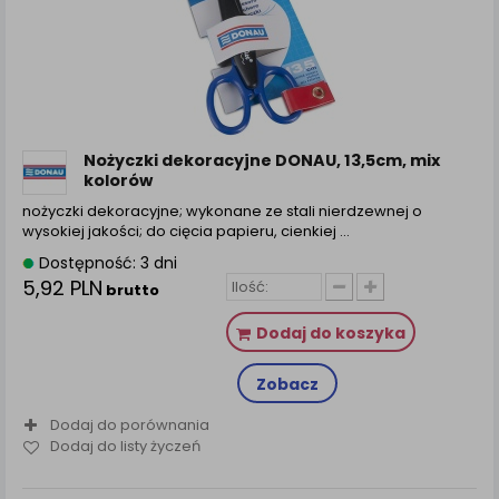
zamówienia na Państwa email lub wyświetlenie
Państwu prawidłowych informacji o promocjach czy
cenach indywidualnych, ważna jest Państwa
wcześniejsza zgoda której udzieliliście podczas
zakładania konta.
Każda Państwa zgoda jest dobrowolna i można ją w
dowolnym momencie wycofać.
Nożyczki dekoracyjne DONAU, 13,5cm, mix
kolorów
Polityka prywatności (rozwiń)
nożyczki dekoracyjne; wykonane ze stali nierdzewnej o
Klauzula Informacyjna (rozwiń)
wysokiej jakości; do cięcia papieru, cienkiej ...
Lista Zaufanych Partnerów (rozwiń)
Dostępność: 3 dni
5,92 PLN
brutto
Dodaj do koszyka
Zobacz
Dodaj do porównania
Dodaj do listy życzeń