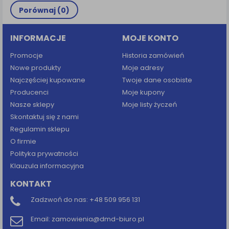
Porównaj (
0
)
INFORMACJE
MOJE KONTO
Promocje
Historia zamówień
Nowe produkty
Moje adresy
Najczęściej kupowane
Twoje dane osobiste
Producenci
Moje kupony
Nasze sklepy
Moje listy życzeń
Skontaktuj się z nami
Regulamin sklepu
O firmie
Polityka prywatności
Klauzula informacyjna
KONTAKT
Zadzwoń do nas:
+48 509 956 131
Email:
zamowienia@dmd-biuro.pl