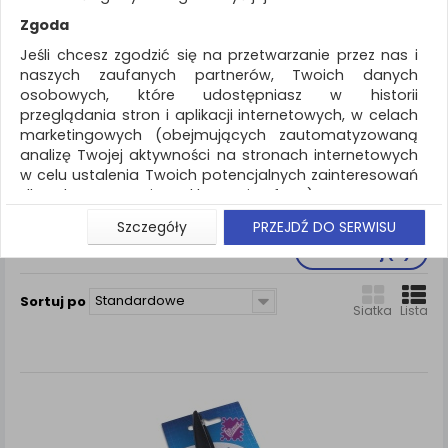
REKLAMA
Zgoda
AKTUALNOŚCI
Jeśli chcesz zgodzić się na przetwarzanie przez nas i
naszych zaufanych partnerów, Twoich danych
osobowych, które udostępniasz w historii
Drobne akcesoria biurowe
Nożyczki
przeglądania stron i aplikacji internetowych, w celach
dekoracyjne
marketingowych (obejmujących zautomatyzowaną
analizę Twojej aktywności na stronach internetowych
ZNALEZIONYCH PRODUKTÓW: 1
w celu ustalenia Twoich potencjalnych zainteresowań
dla dostosowania reklamy i oferty), w tym na
umieszczanie tzw. cookies na Twoich urządzeniach i
NOŻYCZKI DEKORACYJNE
Szczegóły
PRZEJDŹ DO SERWISU
ich odczytywanie, kliknij przycisk „Przejdź do serwisu”.
Porównaj (
0
)
Jeśli nie chcesz wyrazić zgody lub ograniczyć jej
zakres, kliknij „Szczegóły”, gdzie znajdziesz wszelkie
Standardowe
Sortuj po
informacje o tym jak to zrobić . Te same informacje
Siatka
Lista
znajdziesz także na podstronie z naszą polityką
prywatności obowiązującą od 25 maja 2018.
W przypadku użytkowników zalogowanych, aby
umożliwić prawidłową realizację Umowy z Państwem i
związane z tym prawidłowe działanie naszej strony
www, a w szczególności np. wysłanie potwierdzenia