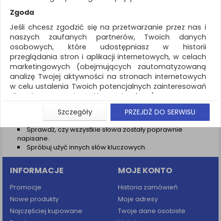
REKLAMA
Zgoda
AKTUALNOŚCI
Jeśli chcesz zgodzić się na przetwarzanie przez nas i
naszych zaufanych partnerów, Twoich danych
osobowych, które udostępniasz w historii
Wyniki wyszukiwania
przeglądania stron i aplikacji internetowych, w celach
marketingowych (obejmujących zautomatyzowaną
NIE ZNALEZIONO PRODUKTÓW
analizę Twojej aktywności na stronach internetowych
Nie odnaleziono produktów wg przyjętych kryteriów
w celu ustalenia Twoich potencjalnych zainteresowań
dla dostosowania reklamy i oferty), w tym na
PODPOWIEDZI
umieszczanie tzw. cookies na Twoich urządzeniach i
Szczegóły
PRZEJDŹ DO SERWISU
Zmień kryteria wyszukiwania zaznaczając inne filtry i
ich odczytywanie, kliknij przycisk „Przejdź do serwisu”.
wyszukaj ponownie
Sprawdź, czy wszystkie słowa zostały poprawnie
Jeśli nie chcesz wyrazić zgody lub ograniczyć jej
napisane.
zakres, kliknij „Szczegóły”, gdzie znajdziesz wszelkie
Spróbuj użyć innych słów kluczowych.
informacje o tym jak to zrobić . Te same informacje
znajdziesz także na podstronie z naszą polityką
INFORMACJE
MOJE KONTO
prywatności obowiązującą od 25 maja 2018.
W przypadku użytkowników zalogowanych, aby
Promocje
Historia zamówień
umożliwić prawidłową realizację Umowy z Państwem i
Nowe produkty
Moje adresy
związane z tym prawidłowe działanie naszej strony
Najczęściej kupowane
Twoje dane osobiste
www, a w szczególności np. wysłanie potwierdzenia