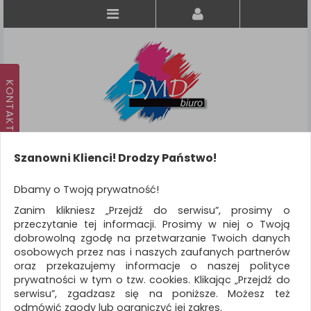
Szanowni Klienci! Drodzy Państwo!
Koszyk
produkt
(0)
Dbamy o Twoją prywatność!
Zanim klikniesz „Przejdź do serwisu”, prosimy o
KATEGORIE
przeczytanie tej informacji. Prosimy w niej o Twoją
dobrowolną zgodę na przetwarzanie Twoich danych
osobowych przez nas i naszych zaufanych partnerów
WSZYSTKIE KATEGORIE
oraz przekazujemy informacje o naszej polityce
prywatności w tym o tzw. cookies. Klikając „Przejdź do
FILTRY
Więcej
serwisu”, zgadzasz się na poniższe. Możesz też
odmówić zgody lub ograniczyć jej zakres.