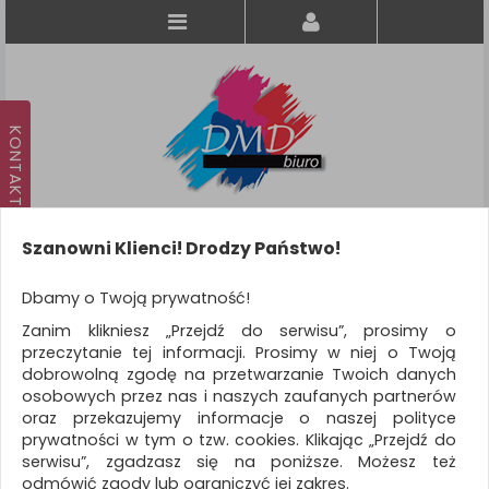
Szanowni Klienci! Drodzy Państwo!
Koszyk
produkt
(0)
Dbamy o Twoją prywatność!
Zanim klikniesz „Przejdź do serwisu”, prosimy o
KATEGORIE
przeczytanie tej informacji. Prosimy w niej o Twoją
dobrowolną zgodę na przetwarzanie Twoich danych
osobowych przez nas i naszych zaufanych partnerów
WSZYSTKIE KATEGORIE
oraz przekazujemy informacje o naszej polityce
prywatności w tym o tzw. cookies. Klikając „Przejdź do
FILTRY
Więcej
serwisu”, zgadzasz się na poniższe. Możesz też
odmówić zgody lub ograniczyć jej zakres.