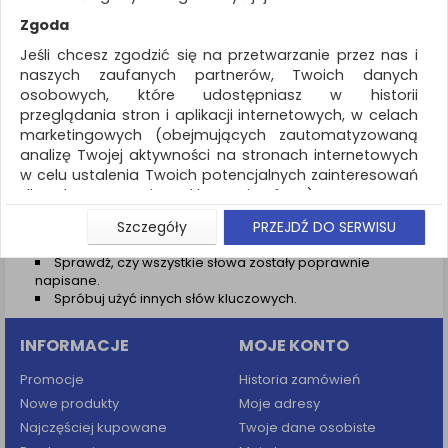
REKLAMA
Zgoda
AKTUALNOŚCI
Jeśli chcesz zgodzić się na przetwarzanie przez nas i
naszych zaufanych partnerów, Twoich danych
osobowych, które udostępniasz w historii
Wyniki wyszukiwania
przeglądania stron i aplikacji internetowych, w celach
marketingowych (obejmujących zautomatyzowaną
NIE ZNALEZIONO PRODUKTÓW
analizę Twojej aktywności na stronach internetowych
Nie odnaleziono produktów wg przyjętych kryteriów
w celu ustalenia Twoich potencjalnych zainteresowań
dla dostosowania reklamy i oferty), w tym na
PODPOWIEDZI
umieszczanie tzw. cookies na Twoich urządzeniach i
Szczegóły
PRZEJDŹ DO SERWISU
Zmień kryteria wyszukiwania zaznaczając inne filtry i
ich odczytywanie, kliknij przycisk „Przejdź do serwisu”.
wyszukaj ponownie
Sprawdź, czy wszystkie słowa zostały poprawnie
Jeśli nie chcesz wyrazić zgody lub ograniczyć jej
napisane.
zakres, kliknij „Szczegóły”, gdzie znajdziesz wszelkie
Spróbuj użyć innych słów kluczowych.
informacje o tym jak to zrobić . Te same informacje
znajdziesz także na podstronie z naszą polityką
INFORMACJE
MOJE KONTO
prywatności obowiązującą od 25 maja 2018.
W przypadku użytkowników zalogowanych, aby
Promocje
Historia zamówień
umożliwić prawidłową realizację Umowy z Państwem i
Nowe produkty
Moje adresy
związane z tym prawidłowe działanie naszej strony
Najczęściej kupowane
Twoje dane osobiste
www, a w szczególności np. wysłanie potwierdzenia