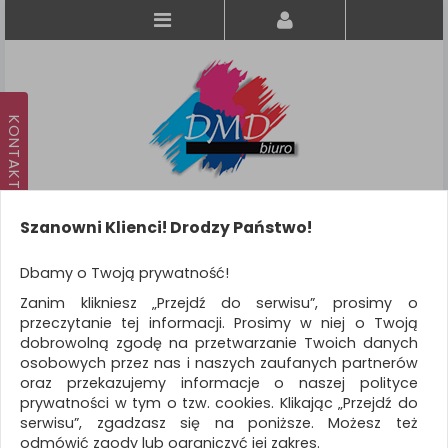
Szanowni Klienci! Drodzy Państwo!
Koszyk
produkt
(0)
Dbamy o Twoją prywatność!
Zanim klikniesz „Przejdź do serwisu”, prosimy o
KATEGORIE
przeczytanie tej informacji. Prosimy w niej o Twoją
dobrowolną zgodę na przetwarzanie Twoich danych
osobowych przez nas i naszych zaufanych partnerów
WSZYSTKIE KATEGORIE
oraz przekazujemy informacje o naszej polityce
prywatności w tym o tzw. cookies. Klikając „Przejdź do
FILTRY
Więcej
serwisu”, zgadzasz się na poniższe. Możesz też
odmówić zgody lub ograniczyć jej zakres.