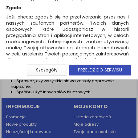
REKLAMA
Zgoda
AKTUALNOŚCI
Jeśli chcesz zgodzić się na przetwarzanie przez nas i
naszych zaufanych partnerów, Twoich danych
osobowych, które udostępniasz w historii
Wyniki wyszukiwania
przeglądania stron i aplikacji internetowych, w celach
marketingowych (obejmujących zautomatyzowaną
NIE ZNALEZIONO PRODUKTÓW
analizę Twojej aktywności na stronach internetowych
Nie odnaleziono produktów wg przyjętych kryteriów
w celu ustalenia Twoich potencjalnych zainteresowań
dla dostosowania reklamy i oferty), w tym na
PODPOWIEDZI
umieszczanie tzw. cookies na Twoich urządzeniach i
Szczegóły
PRZEJDŹ DO SERWISU
Zmień kryteria wyszukiwania zaznaczając inne filtry i
ich odczytywanie, kliknij przycisk „Przejdź do serwisu”.
wyszukaj ponownie
Sprawdź, czy wszystkie słowa zostały poprawnie
Jeśli nie chcesz wyrazić zgody lub ograniczyć jej
napisane.
zakres, kliknij „Szczegóły”, gdzie znajdziesz wszelkie
Spróbuj użyć innych słów kluczowych.
informacje o tym jak to zrobić . Te same informacje
znajdziesz także na podstronie z naszą polityką
INFORMACJE
MOJE KONTO
prywatności obowiązującą od 25 maja 2018.
W przypadku użytkowników zalogowanych, aby
Promocje
Historia zamówień
umożliwić prawidłową realizację Umowy z Państwem i
Nowe produkty
Moje adresy
związane z tym prawidłowe działanie naszej strony
Najczęściej kupowane
Twoje dane osobiste
www, a w szczególności np. wysłanie potwierdzenia