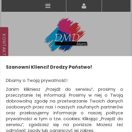
Szanowni Klienci! Drodzy Państwo!
Koszyk
produkt
(0)
Dbamy o Twoją prywatność!
Zanim klikniesz „Przejdź do serwisu”, prosimy o
KATEGORIE
przeczytanie tej informacji. Prosimy w niej o Twoją
dobrowolną zgodę na przetwarzanie Twoich danych
osobowych przez nas i naszych zaufanych partnerów
WSZYSTKIE KATEGORIE
oraz przekazujemy informacje o naszej polityce
prywatności w tym o tzw. cookies. Klikając „Przejdź do
FILTRY
Więcej
serwisu”, zgadzasz się na poniższe. Możesz też
odmówić zgody lub ograniczyć jej zakres.