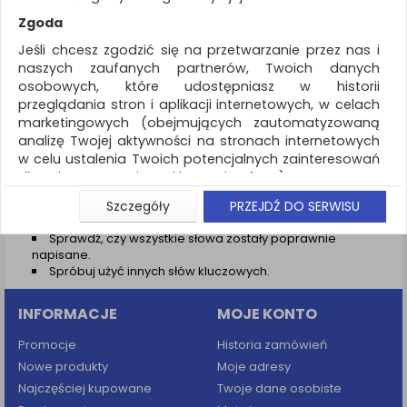
REKLAMA
Zgoda
AKTUALNOŚCI
Jeśli chcesz zgodzić się na przetwarzanie przez nas i
naszych zaufanych partnerów, Twoich danych
osobowych, które udostępniasz w historii
Wyniki wyszukiwania
przeglądania stron i aplikacji internetowych, w celach
marketingowych (obejmujących zautomatyzowaną
NIE ZNALEZIONO PRODUKTÓW
analizę Twojej aktywności na stronach internetowych
Nie odnaleziono produktów wg przyjętych kryteriów
w celu ustalenia Twoich potencjalnych zainteresowań
dla dostosowania reklamy i oferty), w tym na
PODPOWIEDZI
umieszczanie tzw. cookies na Twoich urządzeniach i
Szczegóły
PRZEJDŹ DO SERWISU
Zmień kryteria wyszukiwania zaznaczając inne filtry i
ich odczytywanie, kliknij przycisk „Przejdź do serwisu”.
wyszukaj ponownie
Sprawdź, czy wszystkie słowa zostały poprawnie
Jeśli nie chcesz wyrazić zgody lub ograniczyć jej
napisane.
zakres, kliknij „Szczegóły”, gdzie znajdziesz wszelkie
Spróbuj użyć innych słów kluczowych.
informacje o tym jak to zrobić . Te same informacje
znajdziesz także na podstronie z naszą polityką
INFORMACJE
MOJE KONTO
prywatności obowiązującą od 25 maja 2018.
W przypadku użytkowników zalogowanych, aby
Promocje
Historia zamówień
umożliwić prawidłową realizację Umowy z Państwem i
Nowe produkty
Moje adresy
związane z tym prawidłowe działanie naszej strony
Najczęściej kupowane
Twoje dane osobiste
www, a w szczególności np. wysłanie potwierdzenia